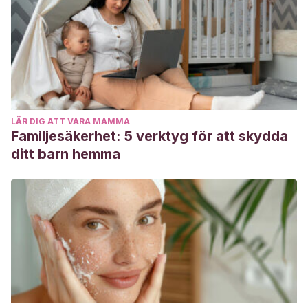
intake and risk of preterm birth in China. Eur J Nutr, 55(4):
1411-22.
Trivedi
, M K;
Sharma
, S;
Rifas-Shiman
, S L;
Camargo
Jr
, C A;
Weiss
, S T;
Oken, E
et al
(2018) Folic Acid in
Pregnancy and Childhood Asthma: A US Cohort. Clin
Pediatr, 57(4): 421-27.
LÄR DIG ATT VARA MAMMA
Zheng
, L;
Huang
, J;
Kong
, H;
Wang
, F;
¡Su, Y; Xin,
Familjesäkerhet: 5 verktyg för att skydda
H
(2020) The effect of folic acid throughout pregnancy
ditt barn hemma
among pregnant women at high risk of pre-eclampsia: A
randomized clinical trial. Pregancy Hipertens, 19:253-58.
Bulloch
, R E;
Lovell
, A L;
B Jordan
, V M;
E McCowan
, L
M;
D Thompson
, J M;
Wall, C R
(2018) Maternal folic acid
supplementation for the prevention of preeclampsia: A
systematic review and meta-analysis. Paediatr Perinat
Epedemiol, 32(4): 346-57.