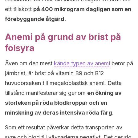
ett tillskott
på 400 mikrogram dagligen som en
förebyggande åtgärd.
Anemi på grund av brist på
folsyra
Även om den mest
kända typen av anemi
beror på
järnbrist, är brist på vitamin B9 och B12
huvudorsaken till megaloblastisk anemi. Detta
tillstånd manifesterar sig genom
en ökning av
storleken på röda blodkroppar och en
minskning av deras intensiva röda färg.
Som ett resultat påverkar detta transporten av
syre och blod till vävnaderna negativt. Det ger sig