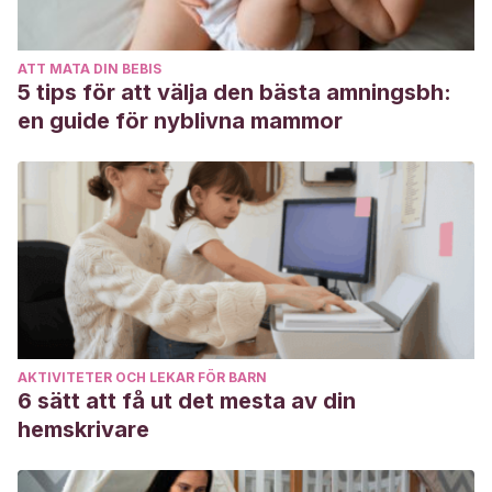
van Gool
, J D;
Hirche
, H;
Lax, H;
De Schaepdrijver, L
(2018)
Folic acid and primary prevention of neural tube
ATT MATA DIN BEBIS
defects: A review. Reprod Toxicol, 80:73-84.
5 tips för att välja den bästa amningsbh:
Radziejewska
, A;
Chmurzynska, A
(2019)
Folate and
en guide för nyblivna mammor
choline absorption and uptake: Their role in fetal
development. Biochimie, 158: 10-19.
Green
, R;
Datta Mitra, A
(2017)
Megaloblastic Anemias:
Nutritional and Other Causes. Med Clin North Am, 101(2):
297-317.
Djuric
, D;
Jakovljevic
, V;
Zivkovic
,V;
Srejovic, I
(2018)
Homocysteine and homocysteine-related compounds: an
overview of the roles in the pathology of the
AKTIVITETER OCH LEKAR FÖR BARN
cardiovascular and nervous systems. Can J Physiol
6 sätt att få ut det mesta av din
Pharmacol, 96(10): 991-1003.
hemskrivare
Liu
, X;
Lv
, L;
Zhang
, H;
Zhao
,
N; Qiu
, J;
Xiaochun He,X
et al
(2016)
Folic acid supplementation, dietary folate