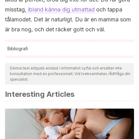
misstag,
ibland känna dig utmattad
och tappa
tålamodet. Det är naturligt. Du är en mamma som
är bra nog, och det räcker gott och väl.
Bibliografi
Samtliga citerade källor har granskats noggrant av vårt team
för att säkerställa deras kvalitet, tillförlitlighet, aktualitet och
Denna text erbjuds endast i informativt syfte och ersätter inte
konsultation med en professionell. Vid tveksamheter, rådfråga din
giltighet. Bibliografin för denna artikel ansågs vara tillförlitlig
specialist.
och av akademisk eller vetenskaplig noggrannhet.
Interesting Articles
Shulz, V. M.
LO SUFICIENTEMENTE BUENO: Con un cinco
basta.
Pelento, M.
(1985). Teoría de los objetos y proceso de
curación en el pensamiento de Donald Winnicott.
Anuario
de la Asociación Escuela de Psicoterapia para
Graduados
,
11
, 187-197.