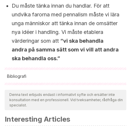
Du måste tänka innan du handlar. För att
undvika farorna med pennalism måste vi lära
unga människor att tänka innan de omsätter
nya idéer i handling. Vi måste etablera
värderingar som att
“vi ska behandla
andra på samma sätt som vi vill att andra
ska behandla oss.”
Bibliografi
Samtliga citerade källor har granskats noggrant av vårt team
för att säkerställa deras kvalitet, tillförlitlighet, aktualitet och
Denna text erbjuds endast i informativt syfte och ersätter inte
konsultation med en professionell. Vid tveksamheter, rådfråga din
giltighet. Bibliografin för denna artikel ansågs vara tillförlitlig
specialist.
och av akademisk eller vetenskaplig noggrannhet.
Interesting Articles
Ros Dorado, A. (2019)
. Bienvenidas si, novatadas no.
Recuperado