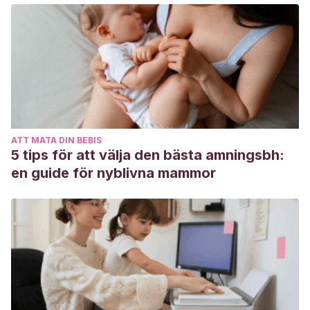
de
https://uvadoc.uva.es/bitstream/handle/10324/39158/TFG-
O-1769.pdf?sequence=1&isAllowed=y
Yuste, M. N. H. (2003)
. Adolescencia, grupo de iguales,
consumo de drogas, y otras conductas
problemáticas.
Aspectos psicosociales de la violencia
juvenil. 62
. Recuperado
de
http://www.justagomeznavajas.es/wp-
ATT MATA DIN BEBIS
content/uploads/2009/06/injuveviolencia-
5 tips för att välja den bästa amningsbh:
juvenil.pdf#page=78
en guide för nyblivna mammor
Marcitllach, A. A., y Freire, A. G. M. (2013)
. Las
novatadas: un problema de todos.
Razón y fe
,
268
(1380),
pp. 289-298. Recuperado
de
https://revistas.comillas.edu/index.php/razonyfe/article/