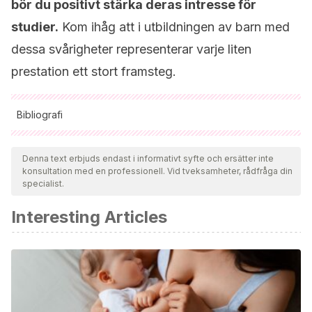
bör du positivt stärka deras intresse för
studier.
Kom ihåg att i utbildningen av barn med
dessa svårigheter representerar varje liten
prestation ett stort framsteg.
Bibliografi
Samtliga citerade källor har granskats noggrant av vårt team
för att säkerställa deras kvalitet, tillförlitlighet, aktualitet och
Denna text erbjuds endast i informativt syfte och ersätter inte
konsultation med en professionell. Vid tveksamheter, rådfråga din
giltighet. Bibliografin för denna artikel ansågs vara tillförlitlig
specialist.
och av akademisk eller vetenskaplig noggrannhet.
Interesting Articles
Bedoya, G., & Correa, H.
(2007). Ritmos de aprendizaje.
Colegio Oficial José Antonio Galán.
http://colegios.pereiraeduca.gov.co/instituciones/joseantoni
Feliu Capilla, A.
(2018). Atención a los diferentes ritmos
de aprendizaje.