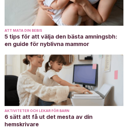
http://repositori.uji.es/xmlui/handle/10234/180134
ATT MATA DIN BEBIS
5 tips för att välja den bästa amningsbh:
en guide för nyblivna mammor
AKTIVITETER OCH LEKAR FÖR BARN
6 sätt att få ut det mesta av din
hemskrivare