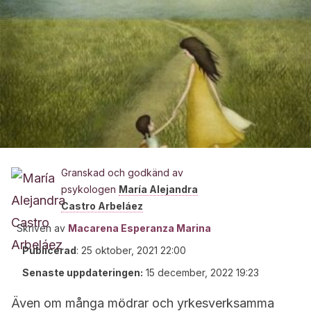
Granskad och godkänd av
psykologen
María Alejandra
Castro Arbeláez
Skriven av
Macarena Esperanza Marina
Publicerad
:
25 oktober, 2021 22:00
Senaste uppdateringen:
15 december, 2022 19:23
Även om många mödrar och yrkesverksamma