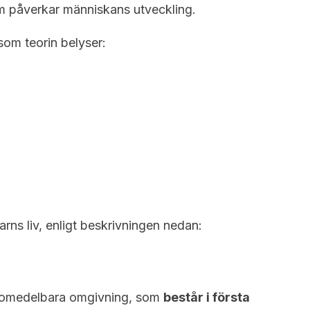
m påverkar människans utveckling.
om teorin belyser:
rns liv, enligt beskrivningen nedan:
h omedelbara omgivning, som
består i första