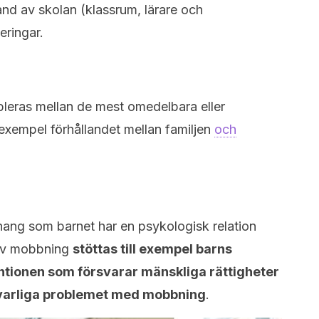
nd av skolan (klassrum, lärare och
ringar.
bleras mellan de mest omedelbara eller
ll exempel förhållandet mellan familjen
och
ang som barnet har en psykologisk relation
t av mobbning
stöttas till exempel barns
tionen som försvarar mänskliga rättigheter
lvarliga problemet med mobbning
.