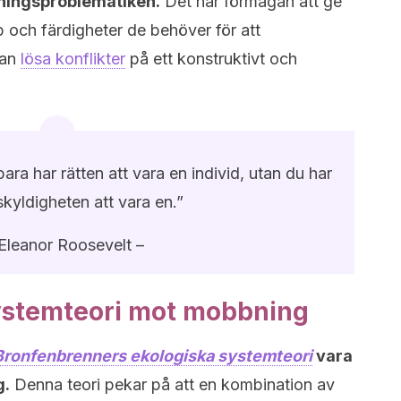
bningsproblematiken.
Det har förmågan att ge
p och färdigheter de behöver för att
dan
lösa konflikter
på ett konstruktivt och
bara har rätten att vara en individ, utan du har
kyldigheten att vara en.”
Eleanor Roosevelt –
ystemteori mot mobbning
Bronfenbrenners ekologiska systemteori
vara
g.
Denna teori pekar på att en kombination av