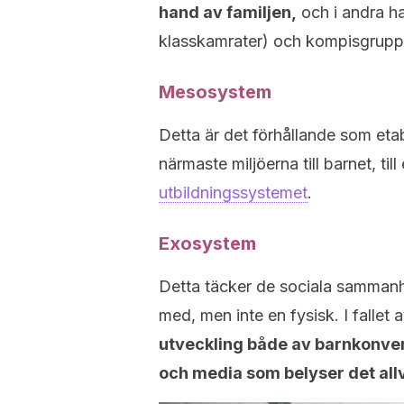
hand av familjen,
och i andra ha
klasskamrater) och kompisgruppe
Mesosystem
Detta är det förhållande som eta
närmaste miljöerna till barnet, ti
utbildningssystemet
.
Exosystem
Detta täcker de sociala sammanh
med, men inte en fysisk. I falle
utveckling både av barnkonven
och media som belyser det al