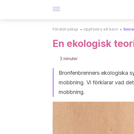
Föräldraskap
Uppfostra ett barn
Socia
En ekologisk teo
3 minuter
Bronfenbrenners ekologiska sy
mobbning. Vi förklarar vad det
mobbning.