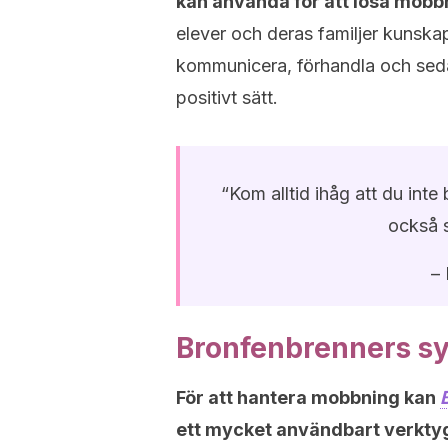
kan använda för att lösa mob
elever och deras familjer kunska
kommunicera, förhandla och se
positivt sätt.
“Kom alltid ihåg att du inte 
också s
– 
Bronfenbrenners s
För att hantera mobbning kan
ett mycket användbart verkty