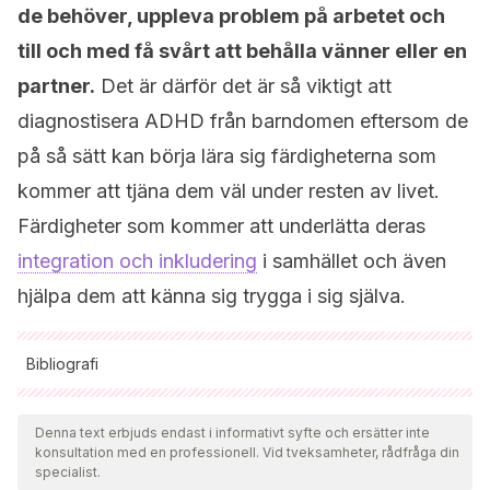
de behöver, uppleva problem på arbetet och
till och med få svårt att behålla vänner eller en
partner.
Det är därför det är så viktigt att
diagnostisera ADHD från barndomen eftersom de
på så sätt kan börja lära sig färdigheterna som
kommer att tjäna dem väl under resten av livet.
Färdigheter som kommer att underlätta deras
integration och inkludering
i samhället och även
hjälpa dem att känna sig trygga i sig själva.
Bibliografi
Samtliga citerade källor har granskats noggrant av vårt team
för att säkerställa deras kvalitet, tillförlitlighet, aktualitet och
Denna text erbjuds endast i informativt syfte och ersätter inte
konsultation med en professionell. Vid tveksamheter, rådfråga din
giltighet. Bibliografin för denna artikel ansågs vara tillförlitlig
specialist.
och av akademisk eller vetenskaplig noggrannhet.