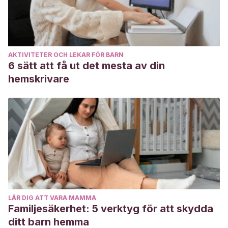
6/RFM43609.pdf
AKTIVITETER OCH LEKAR FÖR BARN
6 sätt att få ut det mesta av din
hemskrivare
LÄR DIG ATT VARA MAMMA
Familjesäkerhet: 5 verktyg för att skydda
ditt barn hemma