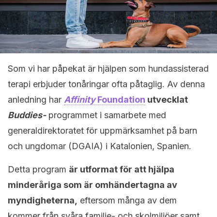
Som vi har påpekat är hjälpen som hundassisterad
terapi erbjuder tonåringar ofta påtaglig. Av denna
anledning har
Affinity
Foundation
utvecklat
Buddies-
programmet i samarbete med
generaldirektoratet för uppmärksamhet på barn
och ungdomar (DGAIA) i Katalonien, Spanien.
Detta program
är utformat för att hjälpa
minderåriga som är omhändertagna av
myndigheterna,
eftersom många av dem
kommer från svåra familje- och skolmiljöer samt