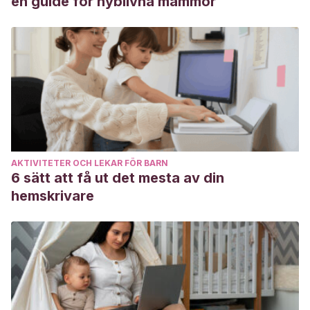
en guide för nyblivna mammor
enfermería
,
20
(4), 10. Disponible en:
https://pesquisa.bvsalud.org/portal/resource/pt/ibc-163495
Estévez Fernández, L. (2018). Terapia asistida con
animales para la promoción de la salud en adolescentes
con un trastorno alimentario: una visión desde la terapia
ocupacional. Disponible en:
https://ruc.udc.es/dspace/handle/2183/20829
AKTIVITETER OCH LEKAR FÖR BARN
6 sätt att få ut det mesta av din
hemskrivare