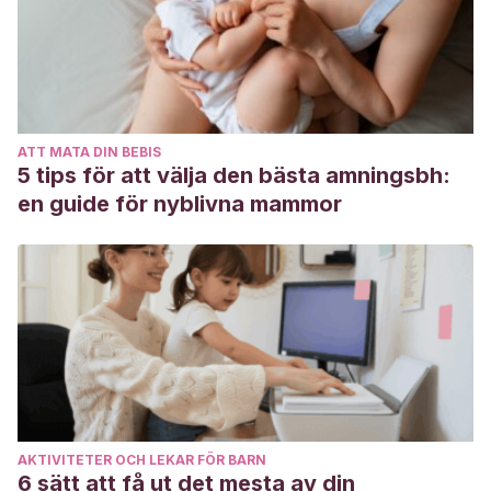
safety of cosmetic procedures during pregnancy and
lactation. Int J Womens Dermatol. 2017 Feb 27;3(1):6-10. doi:
10.1016/j.ijwd.2017.01.005. PMID: 28492048; PMCID:
PMC5418954.
Basit H, Godse KV, Al Aboud AM. Melasma. 2021 Nov 5. In:
ATT MATA DIN BEBIS
StatPearls [Internet]. Treasure Island (FL): StatPearls
5 tips för att välja den bästa amningsbh:
Publishing; 2022 Jan–. PMID: 29083744.
en guide för nyblivna mammor
AKTIVITETER OCH LEKAR FÖR BARN
6 sätt att få ut det mesta av din