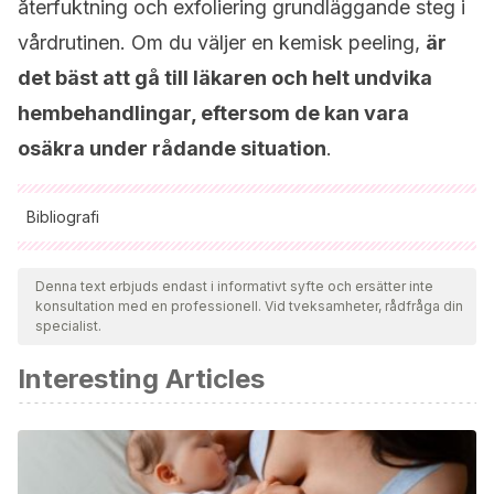
återfuktning och exfoliering grundläggande steg i
vårdrutinen. Om du väljer en kemisk peeling,
är
det bäst att gå till läkaren och helt undvika
hembehandlingar, eftersom de kan vara
osäkra under rådande situation
.
Bibliografi
Samtliga citerade källor har granskats noggrant av vårt team
för att säkerställa deras kvalitet, tillförlitlighet, aktualitet och
Denna text erbjuds endast i informativt syfte och ersätter inte
konsultation med en professionell. Vid tveksamheter, rådfråga din
giltighet. Bibliografin för denna artikel ansågs vara tillförlitlig
specialist.
och av akademisk eller vetenskaplig noggrannhet.
Interesting Articles
Bozzo P, Chua-Gocheco A, Einarson A. Safety of skin care
products during pregnancy. Can Fam Physician. 2011
Jun;57(6):665-7. PMID: 21673209; PMCID: PMC3114665.
Trivedi MK, Kroumpouzos G, Murase JE. A review of the