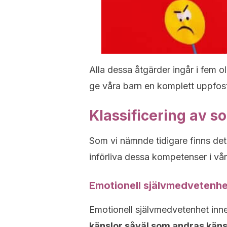
Alla dessa åtgärder ingår i fem o
ge våra barn en komplett uppfos
Klassificering av s
Som vi nämnde tidigare finns det 
införliva dessa kompetenser i vår
Emotionell självmedvetenhe
Emotionell självmedvetenhet inn
känslor såväl som andras käns