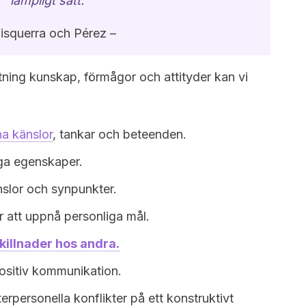
lämpligt sätt.”
isquerra och Pérez –
tning kunskap, förmågor och attityder kan vi
a känslor
, tankar och beteenden.
ga egenskaper.
slor och synpunkter.
r att uppnå personliga mål.
killnader hos andra.
ositiv kommunikation.
erpersonella konflikter på ett konstruktivt