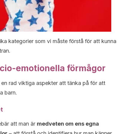
lika kategorier som vi måste förstå för att kunna
tran.
ocio-emotionella förmågor
en rad viktiga aspekter att tänka på för att
a barn.
t
ebär att man är
medveten om ens egna
lor
– att förstå och identifiera hur man känner.