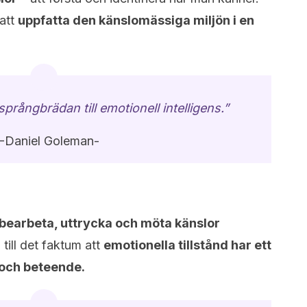
 att
uppfatta den känslomässiga miljön i en
prångbrädan till emotionell intelligens.”
-Daniel Goleman-
 bearbeta, uttrycka och möta känslor
ill det faktum att
emotionella tillstånd har ett
n och beteende.