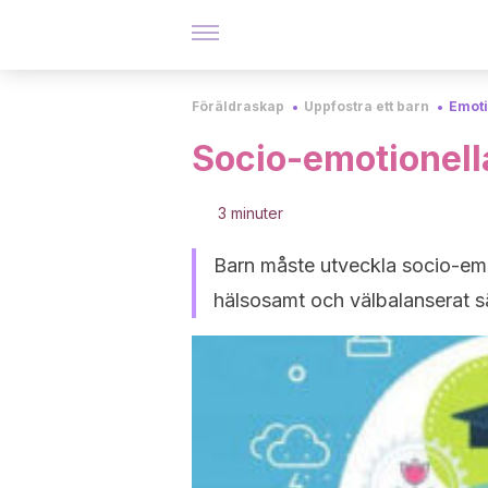
Föräldraskap
Uppfostra ett barn
Emoti
Socio-emotionell
3 minuter
Barn måste utveckla socio-emo
hälsosamt och välbalanserat sä