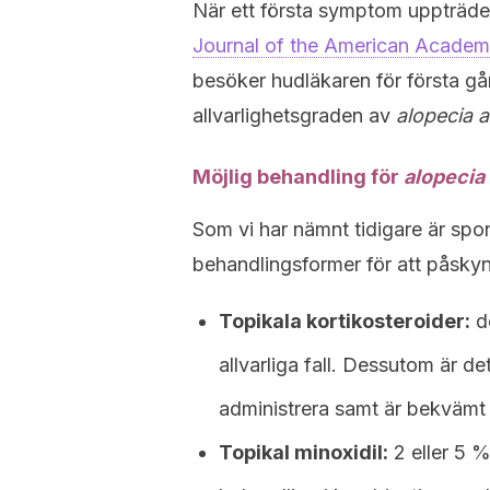
När ett första symptom uppträder 
Journal of the American Acade
besöker hudläkaren för första gån
allvarlighetsgraden av
alopecia a
Möjlig behandling för
alopecia
Som vi har nämnt tidigare är spo
behandlingsformer för att påsky
Topikala kortikosteroider:
de
allvarliga fall. Dessutom är de
administrera samt är bekvämt 
Topikal minoxidil:
2 eller 5 