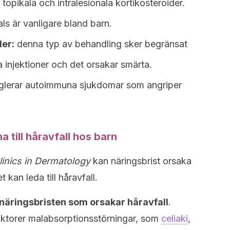
opikala och intralesionala kortikosteroider.
als är vanligare bland barn.
der:
denna typ av behandling sker begränsat
 injektioner och det orsakar smärta.
glerar autoimmuna sjukdomar som angriper
a till håravfall hos barn
linics in Dermatology
kan näringsbrist orsaka
t kan leda till håravfall.
e näringsbristen som orsakar håravfall
.
aktorer malabsorptionsstörningar, som
celiaki
,