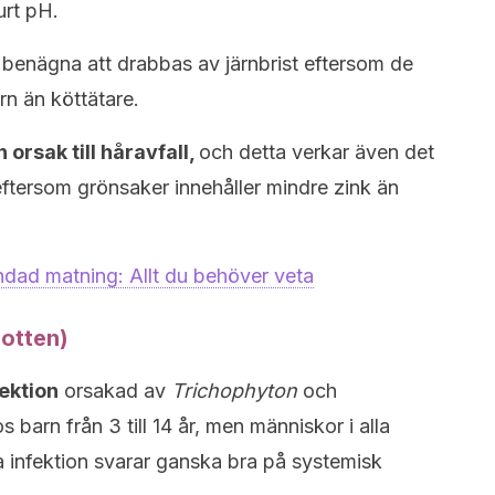
urt pH.
benägna att drabbas av järnbrist eftersom de
rn än köttätare.
orsak till håravfall,
och detta verkar även det
eftersom grönsaker innehåller mindre zink än
ndad matning: Allt du behöver veta
botten)
ektion
orsakad av
Trichophyton
och
 barn från 3 till 14 år, men människor i alla
 infektion svarar ganska bra på systemisk