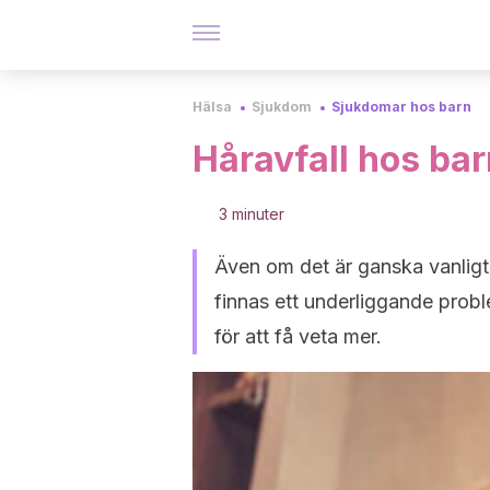
Hälsa
Sjukdom
Sjukdomar hos barn
Håravfall hos bar
3 minuter
Även om det är ganska vanligt a
finnas ett underliggande prob
för att få veta mer.