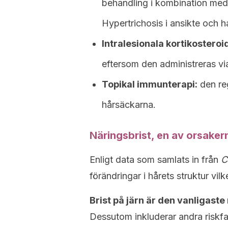
behandling i kombination med t
Hypertrichosis i ansikte och h
Intralesionala kortikosteroi
eftersom den administreras via
Topikal immunterapi:
den re
hårsäckarna.
Näringsbrist, en av orsakern
Enligt data som samlats in från
C
förändringar i hårets struktur vilke
Brist på järn är den vanligast
Dessutom inkluderar andra riskf