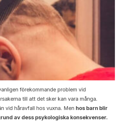
vt vanligen förekommande problem vid
sakerna till att det sker kan vara många.
än vid håravfall hos vuxna. Men
hos barn blir
 grund av dess psykologiska konsekvenser.