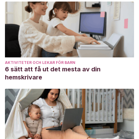
Martínez, F. D.
(2004). Repetición, ecolalia,
patologización.
Estudios de lingüística clínica: lingüística y
patología
, 31.
Díaz-Atienza, F. C. G. P., García, G., & Martín, A.
(2004).
Diagnóstico precoz de los Trastornos Generalizados del
Desarrollo.
Revista de Psiquiatría y Psicología del Niño y del
Adolescente
,
4
(2), 127-144.
AKTIVITETER OCH LEKAR FÖR BARN
http://www.asmi.es/arc/doc/Diagnostico+precoz+de+Trastor
6 sätt att få ut det mesta av din
Moreno-Flagge, N.
(2013). Trastornos del lenguaje.
hemskrivare
Diagnóstico y tratamiento.
Rev Neurol
,
57
(Supl 1), S85-94.
Morocho Supe, M. A.
(2017).
La ecolalia y el incremento
del vocabulario en niños y niñas de 2 a 3 años del Centro
de Educación Inicial Arco Iris de la ciudad de Ambato
(Bachelor’s thesis, Universidad Tècnica de Ambato.
Facultad de Ciencias Humanas y de la Educaciòn. Carrera
de Educaciòn Parvularia).