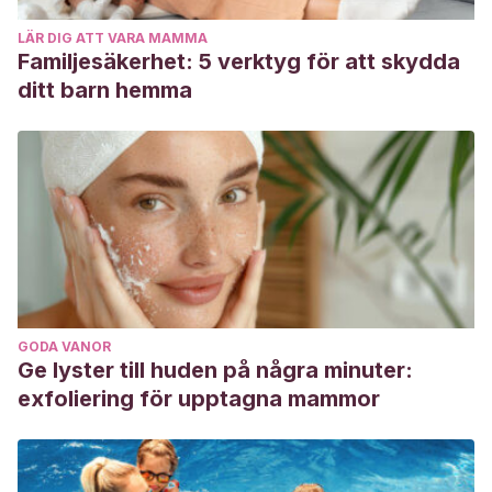
https://repositorio.uta.edu.ec/handle/123456789/25914
LÄR DIG ATT VARA MAMMA
Sarao-Pedrero, B. D.
(2018). La ecolalia.
Cinzontle
,
3
(10).
Familjesäkerhet: 5 verktyg för att skydda
http://revistas.ujat.mx/index.php/Cinzontle/article/view/2614
ditt barn hemma
Villaprado Loor, J. E.
(2021).
La comunicación en las
personas autistas no verbales, a través de los SAAC
(Master’s thesis, Quito, EC: Universidad Andina Simón
Bolívar, Sede Ecuador).
https://repositorio.uasb.edu.ec/handle/10644/8575
GODA VANOR
Ge lyster till huden på några minuter:
exfoliering för upptagna mammor