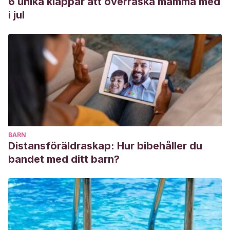
6 unika klappar att överraska mamma med
i jul
BARN
Distansföräldraskap: Hur bibehåller du
bandet med ditt barn?