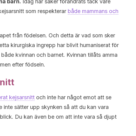
ina barn.
Idag har saker förändrats tack vare
kejsarsnitt som respekterar
både mammans och
kapet från födelsen. Och detta är vad som sker
tta kirurgiska ingrepp har blivit humaniserat för
r både kvinnan och barnet. Kvinnan tillåts amma
mmen efter födseln.
nitt
rat kejsarsnitt
och inte har något emot att se
 inte sätter upp skynken så att du kan vara
lick. Du kan även be om att inte vara så djupt