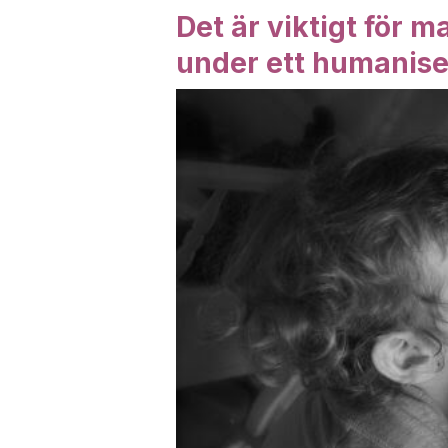
Det är viktigt för 
under ett humaniser