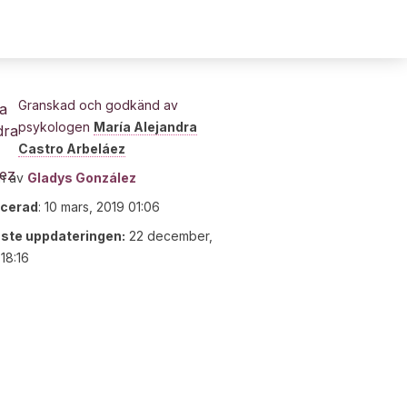
Granskad och godkänd av
psykologen
María Alejandra
Castro Arbeláez
n av
Gladys González
icerad
:
10 mars, 2019 01:06
ste uppdateringen:
22 december,
18:16