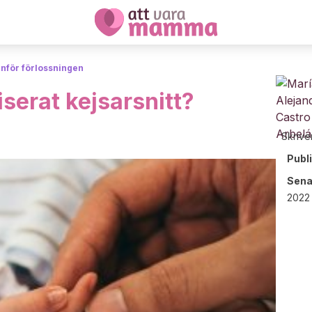
inför förlossningen
serat kejsarsnitt?
Skrive
Publ
Sena
2022 