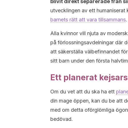
blivit direkt separerade från s
utvecklingen av ett humaniserat 
barnets rätt att vara tillsammans
.
Alla kvinnor vill njuta av moders
på förlossningsavdelningar där de
att säkerställa välbefinnandet fö
sitt barn under den första halvti
Ett planerat kejsars
Om du vet att du ska ha ett
plane
din mage öppen, kan du be att de
med om detta oförglömliga ögonb
bedövad.