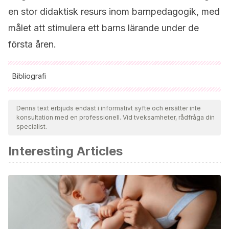
en stor didaktisk resurs inom barnpedagogik, med
målet att stimulera ett barns lärande under de
första åren.
Bibliografi
Samtliga citerade källor har granskats noggrant av vårt team
för att säkerställa deras kvalitet, tillförlitlighet, aktualitet och
Denna text erbjuds endast i informativt syfte och ersätter inte
konsultation med en professionell. Vid tveksamheter, rådfråga din
giltighet. Bibliografin för denna artikel ansågs vara tillförlitlig
specialist.
och av akademisk eller vetenskaplig noggrannhet.
Interesting Articles
Fernández, A. Y. M., & Roldán, E. M. P.
(2012). El diario
pedagógico como herramienta para la investigación.
Itinerario educativo
,
26
(60), 117-128.
http://www.revistas.usb.edu.co/index.php/Itinerario/article/vi
María Vizcaíno Timón, I., Blasco Cruces, A.
(2017).
Hablemos de educación infantil: orientaciones y recursos