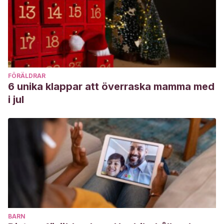
FÖRÄLDRAR
6 unika klappar att överraska mamma med
i jul
BARN