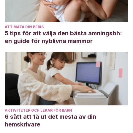
(0-6 años). Editorial Praxis. México.
Ospina, F. A. R.
(2016). Epistemología de la pedagogía
infantil.
Ciencia e Interculturalidad
,
19
(2), 19-30.
ATT MATA DIN BEBIS
https://lamjol.info/index.php/RCI/article/view/3116/2865
5 tips för att välja den bästa amningsbh:
Sandín Ibañez, C.
(2016). El proyecto de educación
en guide för nyblivna mammor
infantil y su práctica en el aula. Editorial La Muralla. Madrid.
Tamayo Lorenzo, S.
(2014). La transición entre etapas
educativas: de Educación Infantil a Educación Primaria.
Participación educativa
.
https://redined.educacion.gob.es/xmlui/bitstream/handle/111
sequence=1&isAllowed=y
Vilella, S. B., & Rodríguez, N. O.
(2020). Una intervención
multidisciplinar para mejorar la estimulación temprana de
AKTIVITETER OCH LEKAR FÖR BARN
alumnado español de educación infantil.
Revista Estudios
6 sätt att få ut det mesta av din
en Educación
,
3
(5), 68-82.
hemskrivare
http://ojs.umc.cl/index.php/estudioseneducacion/article/view/