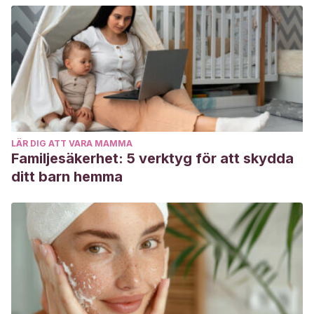
Zuley
ka Suárez Valdés-Ayala
(2014) La Pedagogía y la
Educación. Dos conceptos distintos. Revista UMBRAL,
Colegio de Licenciados y Profesores en Letras, Filosofía,
Ciencias y Artes Costa Rica (Colypro); 2014. Lemus, L.
(1969). Pág. 3-44.
http://www.colypro.com/revista/articulo/la-pedagogia-y-la-
educacion.-dos-conceptos-distintos
LÄR DIG ATT VARA MAMMA
Familjesäkerhet: 5 verktyg för att skydda
ditt barn hemma