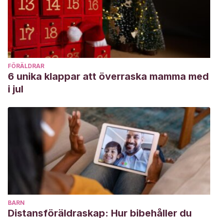
FÖRÄLDRAR
6 unika klappar att överraska mamma med
i jul
BARN
Distansföräldraskap: Hur bibehåller du