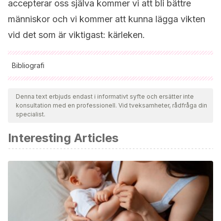
accepterar oss själva kommer vi att bli bättre
människor och vi kommer att kunna lägga vikten
vid det som är viktigast: kärleken.
Bibliografi
Samtliga citerade källor har granskats noggrant av vårt team
för att säkerställa deras kvalitet, tillförlitlighet, aktualitet och
Denna text erbjuds endast i informativt syfte och ersätter inte
konsultation med en professionell. Vid tveksamheter, rådfråga din
giltighet. Bibliografin för denna artikel ansågs vara tillförlitlig
specialist.
och av akademisk eller vetenskaplig noggrannhet.
Interesting Articles
Páez, D., Fernández, I., Campos, M., Zubieta, E., &
Casullo, M.
(2006). Apego seguro, vínculos parentales,
clima familiar e inteligencia emocional: socialización,
regulación y bienestar.
Ansiedad y estrés
,
12
(2-3), 329-341.
Suarez, O., & Moreno, J.
(2002). La familia como eje
fundamental en la formación de valores en el niño.
Carabobo: Universidad de Carabobo
.