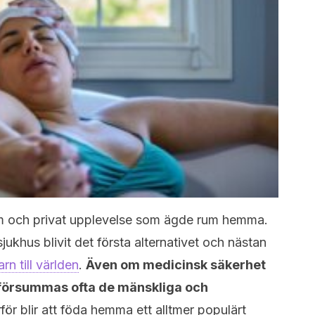
im och privat upplevelse som ägde rum hemma.
khus blivit det första alternativet och nästan
arn till världen
.
Även om medicinsk säkerhet
s försummas ofta de mänskliga och
ör blir att föda hemma ett alltmer populärt