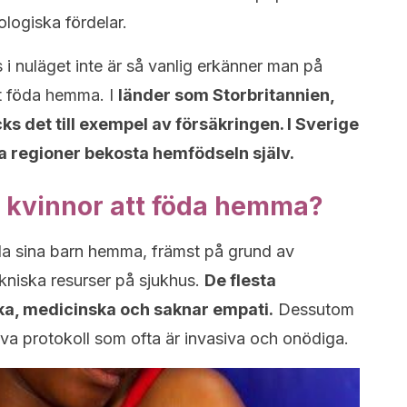
logiska fördelar.
 i nuläget inte är så vanlig erkänner man på
t föda hemma. I
länder som Storbritannien,
s det till exempel av försäkringen. I Sverige
ta regioner bekosta hemfödseln själv.
ler kvinnor att föda hemma?
föda sina barn hemma, främst på grund av
kniska resurser på sjukhus.
De flesta
ka, medicinska och saknar empati.
Dessutom
yva protokoll som ofta är invasiva och onödiga.