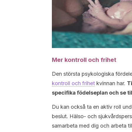
Mer kontroll och frihet
Den största psykologiska fördel
kontroll och frihet
kvinnan har.
T
specifika födelseplan och se till
Du kan också ta en aktiv roll und
beslut. Hälso- och sjukvårdsperso
samarbeta med dig och arbeta till