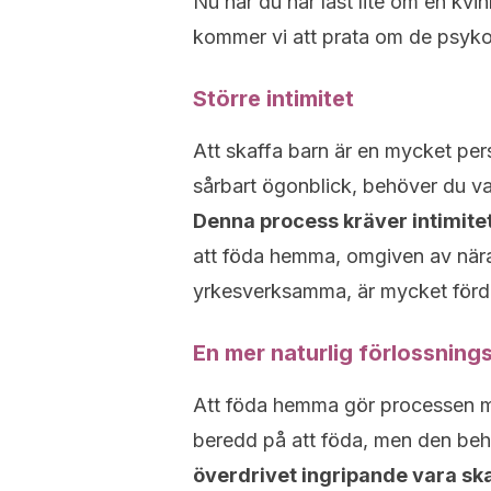
Nu när du har läst lite om en kvi
kommer vi att prata om de psyko
Större intimitet
Att skaffa barn är en mycket pers
sårbart ögonblick, behöver du v
Denna process kräver intimitet,
att föda hemma, omgiven av när
yrkesverksamma, är mycket förde
En mer naturlig förlossnin
Att föda hemma gör processen mer
beredd på att föda, men den behö
överdrivet ingripande vara ska