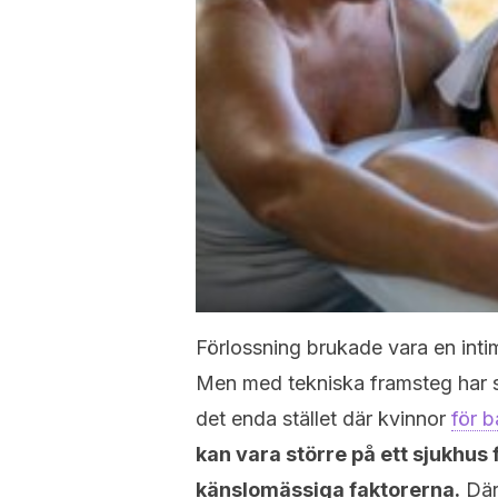
Förlossning brukade vara en int
Men med tekniska framsteg har sju
det enda stället där kvinnor
för b
kan vara större på ett sjukhu
känslomässiga faktorerna.
Därf