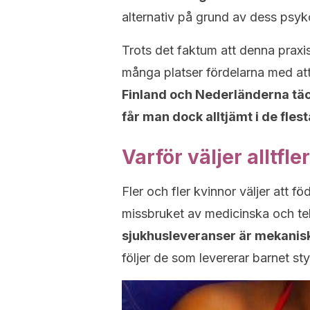
alternativ på grund av dess psyko
Trots det faktum att denna praxis
många platser fördelarna med at
Finland och Nederländerna täck
får man dock alltjämt i de fles
Varför väljer alltf
Fler och fler kvinnor väljer att 
missbruket av medicinska och te
sjukhusleveranser är mekanis
följer de som levererar barnet st