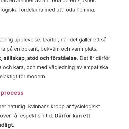
nnas erfarenhet av att föda på ett sjukhus
logiska fördelarna med att föda hemma.
onlig upplevelse. Därför, när det gäller ett så
ara på en bekant, bekväm och varm plats.
 sällskap, stöd och förståelse.
Det är därför
a och kära, och med vägledning av empatiska
laktigt för modern.
gsprocess
 naturlig. Kvinnans kropp är fysiologiskt
ver få respekt sin tid.
Därför kan ett
dligt.