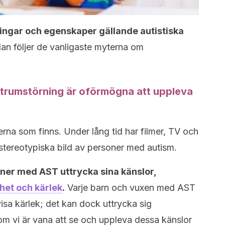
ningar och egenskaper gällande autistiska
n följer de vanligaste myterna om
trumstörning är oförmögna att uppleva
rna som finns. Under lång tid har filmer, TV och
tereotypiska bild av personer med autism.
ner med AST uttrycka sina känslor,
het och kärlek
.
Varje barn och vuxen med AST
visa kärlek; det kan dock uttrycka sig
som vi är vana att se och uppleva dessa känslor