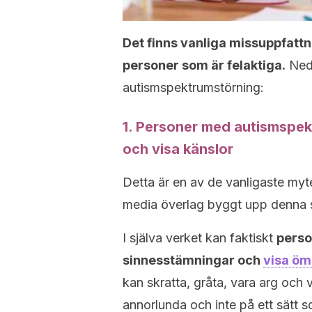
Det finns vanliga missuppfatt
personer som är felaktiga.
Neda
autismspektrumstörning:
1. Personer med autismspek
och visa känslor
Detta är en av de vanligaste myte
media överlag byggt upp denna s
I själva verket kan faktiskt
perso
sinnesstämningar och
visa öm
kan skratta, gråta, vara arg och 
annorlunda och inte på ett sätt 