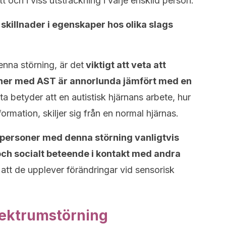
tt och i viss utsträckning i varje enskild person.
 skillnader i egenskaper hos olika slags
enna störning, är det
viktigt att veta att
oner med AST är annorlunda jämfört med en
a betyder att en autistisk hjärnans arbete, hur
formation, skiljer sig från en normal hjärnas.
personer med denna störning vanligtvis
h socialt beteende i kontakt med andra
att de upplever förändringar vid sensorisk
ektrumstörning