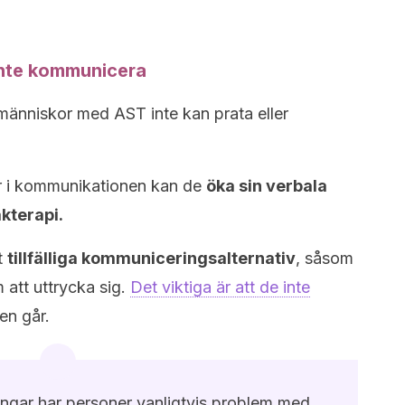
 inte kommunicera
 människor med AST inte kan prata eller
r i kommunikationen kan de
öka sin verbala
kterapi.
et
tillfälliga kommuniceringsalternativ
, såsom
att uttrycka sig.
Det viktiga är att de inte
en går.
ningar har personer vanligtvis problem med