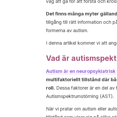
väg att gå för att förstå och kr
Det finns många myter gällan
tillgång till rätt information och 
formerna av autism.
I denna artikel kommer vi att an
Vad är autismspek
Autism är en n
europsykiatrisk
multifaktoriellt tillstånd där 
roll.
Dessa faktorer är en del av f
Autismspektrumstörning (AST).
När vi pratar om autism eller aut