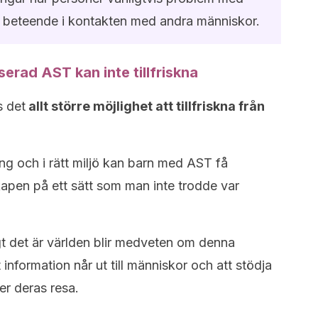
 beteende i kontakten med andra människor.
erad AST kan inte tillfriskna
s det
allt större möjlighet att tillfriskna från
ng och i rätt miljö kan barn med AST få
apen på ett sätt som man inte trodde var
t det är världen blir medveten om denna
t information når ut till människor och att stödja
er deras resa.