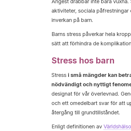
Ångest drabbar inte bara vuxna
aktiviteter, sociala påfrestninga
inverkan på barn.
Barns stress påverkar hela kropp
sätt att förhindra de komplikati
Stress hos barn
Stress
i små mängder kan betra
nödvändigt och nyttigt fenom
designat för vår överlevnad. Gen
och ett omedelbart svar för att u
återgång till grundtillståndet.
Enligt definitionen av
Världshäls