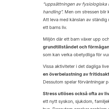
“uppsättningen av fysiologiska 
handling”.
Men om stressen blir k
Att leva med känslan av ständig r
ett barns liv.
Miljön där ett barn växer upp oc
grundtillståndet och förmågan
som kan verka obetydliga för vux
Vissa aktiviteter i det dagliga li
en överbelastning av fritidsak
Dessutom spelar förväntningar på 
Stress utlöses också ofta av li
ett nytt syskon, sjukdom, familjekon