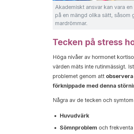
Akademiskt ansvar kan vara en st
på en mängd olika sätt, såsom g
mardrömmar.
Tecken på stress h
Höga nivåer av hormonet kortisol 
värden mäts inte rutinmässigt. Ist
problemet genom att
observera 
förknippade
med denna störni
Några av de tecken och symtom s
Huvudvärk
Sömnproblem
och frekvent