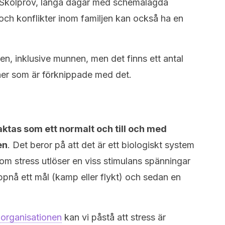
. Skolprov, långa dagar med schemalagda
r och konflikter inom familjen kan också ha en
en, inklusive munnen, men det finns ett antal
oner som är förknippade med det.
ktas som ett normalt och till och med
en
. Det beror på att det är ett biologiskt system
om stress utlöser en viss stimulans spänningar
ppnå ett mål (kamp eller flykt) och sedan en
oorganisationen
kan vi påstå att stress är