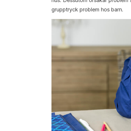
hus. Dessutom orsakar problem 
grupptryck problem hos barn.