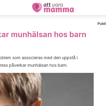
Publ
kar munhälsan hos barn
problem som associeras med den uppstå i
ress påverkar munhälsan hos barn.