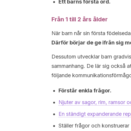
Ett barns första ord.
Från 1 till 2 års ålder
När barn når sin första födelsed
Därför börjar de ge ifrån sig me
Dessutom utvecklar barn gradvis 
sammanhang. De lär sig också att
följande kommunikationsförmågo
Förstår enkla frågor.
Njuter av sagor, rim, ramsor o
En ständigt expanderande repe
Ställer frågor och konstruerar 