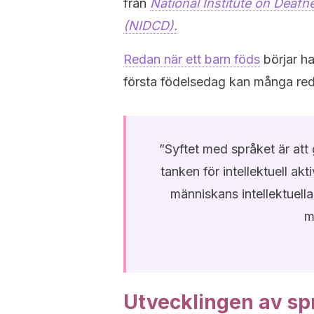
från
National Institute on Deaf
(NIDCD).
Redan när ett barn föds
börjar ha
första födelsedag kan många red
”Syftet med språket är att 
tanken för intellektuell ak
människans intellektuella 
m
Utvecklingen av sp