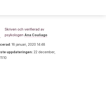
Skriven och verifierad av
psykologen
Ana Couñago
icerad
:
16 januari, 2020 14:48
ste uppdateringen:
22 december,
11:10