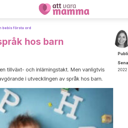
n bebis första ord
språk hos barn
Publ
Sena
gen tillväxt- och inlärningstakt. Men vanligtvis
2022 
 avgörande i utvecklingen av språk hos barn.