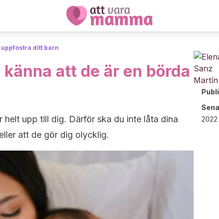
t uppfostra ditt barn
n känna att de är en börda
Publ
Sena
helt upp till dig. Därför ska du inte låta dina
2022 
ller att de gör dig olycklig.