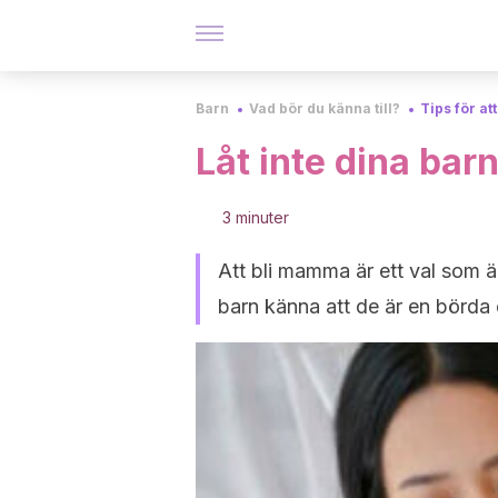
Barn
Vad bör du känna till?
Tips för at
Låt inte dina bar
3 minuter
Att bli mamma är ett val som är 
barn känna att de är en börda e