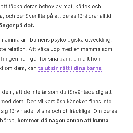
 att täcka deras behov av mat, kärlek och
a, och behöver lita på att deras föräldrar alltid
hänger på det.
 en mamma är i barnens psykologiska utveckling.
gaste relation. Att växa upp med en mamma som
ingen hon gör för sina barn, om allt hon
and om dem, kan
ta ut sin rätt i dina barns
ha dem, att de inte är som du förväntade dig att
d med dem. Den villkorslösa kärleken finns inte
ig förvirrade, vilsna och otillräckliga. Om deras
 börda,
kommer då någon annan att kunna