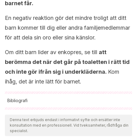
barnet får.
En negativ reaktion gör det mindre troligt att ditt
barn kommer till dig eller andra familjemedlemmar
för att dela sin oro eller sina känslor.
Om ditt barn lider av enkopres, se till
att
berömma det när det går på toaletten i rätt tid
och inte gör ifrån sig i underkläderna.
Kom
ihåg, det är inte lätt för barnet.
Bibliografi
Samtliga citerade källor har granskats noggrant av vårt team
för att säkerställa deras kvalitet, tillförlitlighet, aktualitet och
Denna text erbjuds endast i informativt syfte och ersätter inte
konsultation med en professionell. Vid tveksamheter, rådfråga din
giltighet. Bibliografin för denna artikel ansågs vara tillförlitlig
specialist.
och av akademisk eller vetenskaplig noggrannhet.