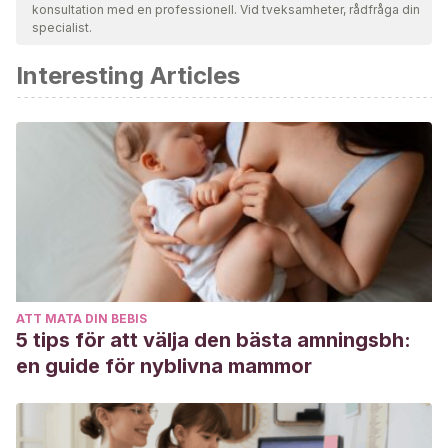
konsultation med en professionell. Vid tveksamheter, rådfråga din
giltighet. Bibliografin för denna artikel ansågs vara tillförlitlig
specialist.
och av akademisk eller vetenskaplig noggrannhet.
Interesting Articles
Sullivan, K. L.
(2017). Living with Children May Mean Less
Sleep for Women, But Not for
Men.
https://www.aan.com/PressRoom/Home/PressRelease/1
ATT MATA DIN BEBIS
5 tips för att välja den bästa amningsbh:
en guide för nyblivna mammor