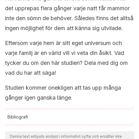
det upprepas flera gånger varje natt får mammor
inte den sömn de behöver. Således finns det alltså
ingen möjlighet för dem att känna sig utvilade.
Eftersom varje hem är sitt eget universum och
varje familj är en värld vill vi veta din åsikt. Vad
tycker du om den här studien? Dela med dig om
vad du har att säga!
Studien kommer onekligen att tas upp många
gånger igen ganska länge.
Bibliografi
Samtliga citerade källor har granskats noggrant av vårt team
för att säkerställa deras kvalitet, tillförlitlighet, aktualitet och
Denna text erbjuds endast i informativt syfte och ersätter inte