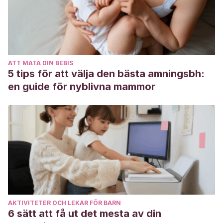
infantil: una revisión sistemática.
Revista Internacional de
Educación Musical
, (5), 61-69.
Brewer, C.
(1995). Music and learning: Integrating music in
the classroom. Bellingham, WA: LifeSounds.
ATT MATA DIN BEBIS
Mantilla, D.
(2012). La influencia de la musica en el
5 tips för att välja den bästa amningsbh:
aprendizaje infantil.
1 de Noviembre
.
en guide för nyblivna mammor
Tobar, C.
(2013). Beneficios de la música en el
aprendizaje.
Revista EducAcción
,
18
, 34-35.
http://www.usfq.edu.ec/publicaciones/para_el_aula/Document
Vargas, R., & María, K.
(2010). La educación musical y su
impacto en el desarrollo.
Revista de educación y desarrollo
,
53-60.
http://www.cucs.udg.mx/revistas/edu_desarrollo/anteriores/1
AKTIVITETER OCH LEKAR FÖR BARN
6 sätt att få ut det mesta av din