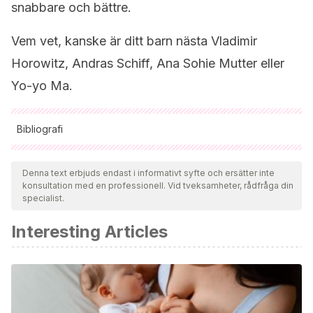
snabbare och bättre.
Vem vet, kanske är ditt barn nästa Vladimir
Horowitz, Andras Schiff, Ana Sohie Mutter eller
Yo-yo Ma.
Bibliografi
Samtliga citerade källor har granskats noggrant av vårt team
för att säkerställa deras kvalitet, tillförlitlighet, aktualitet och
Denna text erbjuds endast i informativt syfte och ersätter inte
konsultation med en professionell. Vid tveksamheter, rådfråga din
giltighet. Bibliografin för denna artikel ansågs vara tillförlitlig
specialist.
och av akademisk eller vetenskaplig noggrannhet.
Interesting Articles
Albornoz, Y.
(2009). Emoción, música y aprendizaje
significativo.
Educere
,
13
(44).
https://www.redalyc.org:9444/error.xhtml?cid=306728
Benítez, M. A., Abrahan, V. M. D., & Justel, N. R.
(2018).
Beneficios del entrenamiento musical en el desarrollo