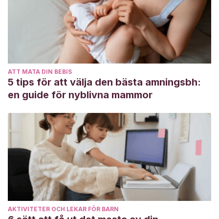
Garrido-Rojas, L.
(2006). Apego, emoción y regulación
emocional. Implicaciones para la salud.
Revista
latinoamericana de psicología
,
38
(3), 493-507.
https://www.redalyc.org/pdf/805/80538304.pdf
Marrone, M., Diamond, N., Juri, L., & Bleichmar, H.
ATT MATA DIN BEBIS
(2001).
La teoría del apego: un enfoque actual
. Madrid:
5 tips för att välja den bästa amningsbh:
Psimática.
en guide för nyblivna mammor
Moneta, M.
(2003). El Apego. Aspectos clínicos y
psicobiológicos de la díada madre-hijo. Santiago: Cuatro
Vientos.
AKTIVITETER OCH LEKAR FÖR BARN