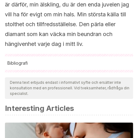
är därför, min älskling, du är den enda juvelen jag
vill ha för evigt om min hals. Min största källa till
stolthet och tillfredsställelse. Den pärla eller
diamant som kan väcka min beundran och
hängivenhet varje dag i mitt liv.
Bibliografi
Samtliga citerade källor har granskats noggrant av vårt team
för att säkerställa deras kvalitet, tillförlitlighet, aktualitet och
Denna text erbjuds endast i informativt syfte och ersätter inte
konsultation med en professionell. Vid tveksamheter, rådfråga din
giltighet. Bibliografin för denna artikel ansågs vara tillförlitlig
specialist.
och av akademisk eller vetenskaplig noggrannhet.
Interesting Articles
Bowlby, J.
(1986). Vínculos afectivos: formación,
desarrollo y pérdida. Madrid: Morata.
Bowlby, J.
(1995). Teoría del apego.
Lebovici, Weil-
HalpernF
.