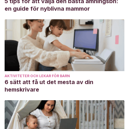
5 tips för att välja den bästa amningsbh:
García, F., Colom, R., Lora, S., Rivas, M., & Traver, V.
en guide för nyblivna mammor
(2000). Valoración de «Filosofía para Niños»: un programa
de enseñar a pensar.
Psicothema
,
12
(2), 207-211.
https://www.redalyc.org/pdf/727/72712208.pdf
AKTIVITETER OCH LEKAR FÖR BARN
6 sätt att få ut det mesta av din
hemskrivare