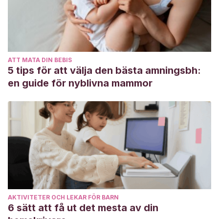
Primaria de la Institución Educativa Pública N° 38452 de
Rinconada Baja del Distrito de Santa Rosa. La Mar–2018.
https://repositorio.ucv.edu.pe/bitstream/handle/20.500.1269
sequence=1&isAllowed=y
ATT MATA DIN BEBIS
Cartuche Cajamarca, Z. X., & Cacay Cacay, M. C.
5 tips för att välja den bästa amningsbh:
(2009).
La ausencia de la figura paterna o materna y su
en guide för nyblivna mammor
incidencia en el comportamiento socio-afectivo de niños y
niñas de primer año de educación básica de la escuela ‘18
de Noviembre’y Jardín de Infantes ‘José Miguel García
Moreno’, de la ciudad de Loja, periodo 2008–2009”
(Bachelor’s thesis).
https://dspace.unl.edu.ec/jspui/bitstream/123456789/344
%20CACAY%20MAYRA.pdf
Stern, D.
(2014). Vinculo afectivo madre e hijo. Cosas de
AKTIVITETER OCH LEKAR FÖR BARN
la Infancia.
6 sätt att få ut det mesta av din
Torres Arellano, E. V.
(2015).
Ausencia de la madre y su