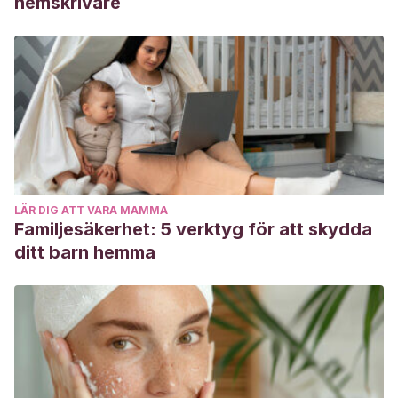
hemskrivare
incidencia en el desarrollo socio-educativo en niños y niñas
de 4 años
(Bachelor’s thesis, Universidad de Guayaquil
Facultad de Filosofía, Letras y Ciencias de la Educación).
http://repositorio.ug.edu.ec/bitstream/redug/14516/1/Torre
LÄR DIG ATT VARA MAMMA
Familjesäkerhet: 5 verktyg för att skydda
ditt barn hemma