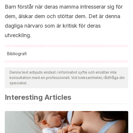
Barn förstår när deras mamma intresserar sig för
dem, älskar dem och stöttar dem. Det är denna
dagliga närvaro som är kritisk för deras
utveckling.
Bibliografi
Samtliga citerade källor har granskats noggrant av vårt team
för att säkerställa deras kvalitet, tillförlitlighet, aktualitet och
Denna text erbjuds endast i informativt syfte och ersätter inte
konsultation med en professionell. Vid tveksamheter, rådfråga din
giltighet. Bibliografin för denna artikel ansågs vara tillförlitlig
specialist.
och av akademisk eller vetenskaplig noggrannhet.
Interesting Articles
Cabrera Arguello, A.
(2014). Importancia de la figura
materna en el desarrollo de una personalidad segura
durante la etapa escolar temprana. Conexion, 2.
Canchari De La Cruz, A.
(2018). Desintegración familiar y
rendimiento escolar en los estudiantes de Educación