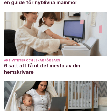
en guide för nyblivna mammor
Huerta, R.
(2011). El juego simbólico.
PULSO. Revista de
Educación
, (34), 227-230.
https://revistas.cardenalcisneros.es/index.php/PULSO/article
Jeta, P. M. P. A.
(1998). El desarrollo emocional infantil (0-
6 años): Pautas de educación. In
Ponencia presentada en
el congreso de Madrid. España
.
http://www.waece.org/biblioteca/pdfs/d069.pdf
Muñoz Silva, A.
(2005). La familia como contexto de
AKTIVITETER OCH LEKAR FÖR BARN
desarrollo infantil: dimensiones de análisis relevantes para
6 sätt att få ut det mesta av din
la intervención educativa y social.
hemskrivare
Vernengo, M. P., Zucchi, A., Silver, R., Felberg, L.,
Mindez, S., Mrahad, M. C., … & Raznoszczyk de
Schejtman, C.
(2008). Dimensiones del juego madre-
bebé en el primer año de vida: Escala de Interacción
Lúdica. In
XV Jornadas de Investigación y Cuarto Encuentro
de Investigadores en Psicología del Mercosur
. Facultad de