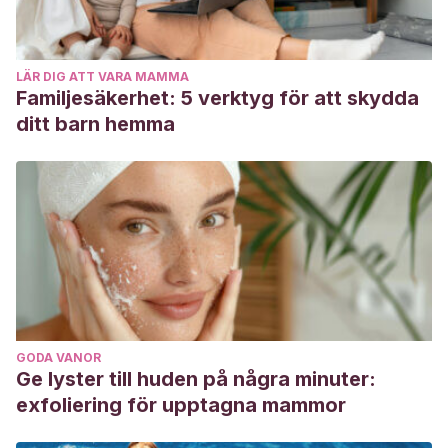
Psicología-Universidad de Buenos Aires.
https://www.aacademica.org/000-032/242
LÄR DIG ATT VARA MAMMA
Villanueva Suárez, C., & Sanz Rodríguez, L. J.
(2009).
Familjesäkerhet: 5 verktyg för att skydda
Ansiedad de separación: delimitación conceptual,
ditt barn hemma
manifestaciones clínicas y estrategias de intervención.
Pediatría Atención Primaria
,
11
(43), 457-469.
http://scielo.isciii.es/scielo.php?
script=sci_arttext&pid=s1139-76322009000400008
Silberg, J., & Castillo, L. S.
(1998).
Juegos para
desarrollar la inteligencia del bebé
. Oniro.
GODA VANOR
Ge lyster till huden på några minuter:
exfoliering för upptagna mammor