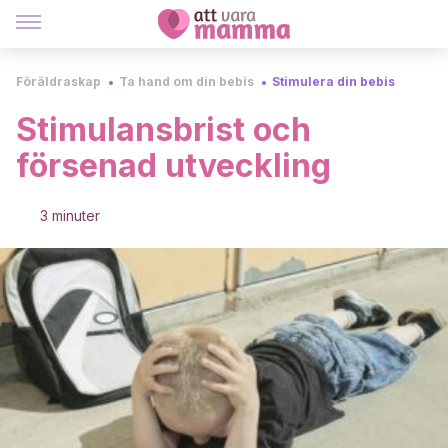
Föräldraskap
Ta hand om din bebis
Stimulera din bebis
Stimulansbrist och
försenad utveckling
3 minuter