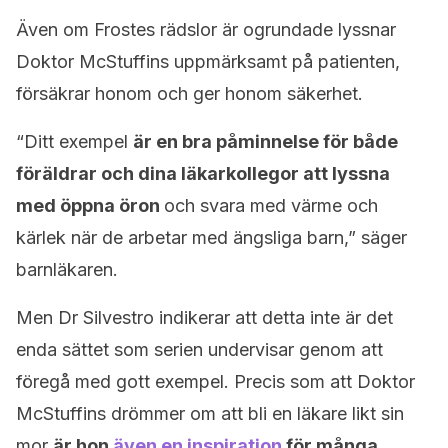
Även om Frostes rädslor är ogrundade lyssnar
Doktor McStuffins uppmärksamt på patienten,
försäkrar honom och ger honom säkerhet.
“Ditt exempel
är en bra påminnelse för både
föräldrar och dina läkarkollegor att lyssna
med öppna öron
och svara med värme och
kärlek när de arbetar med ängsliga barn,” säger
barnläkaren.
Men Dr Silvestro indikerar att detta inte är det
enda sättet som serien undervisar genom att
föregå med gott exempel. Precis som att Doktor
McStuffins drömmer om att bli en läkare likt sin
mor
är hon
även en inspiration
för många