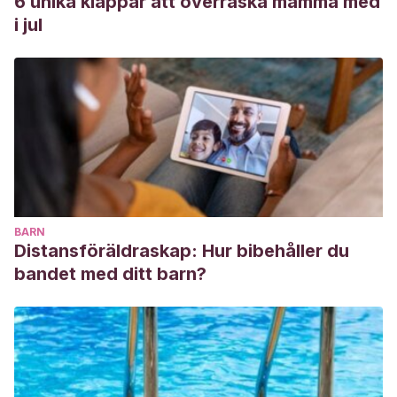
6 unika klappar att överraska mamma med
i jul
BARN
Distansföräldraskap: Hur bibehåller du
bandet med ditt barn?