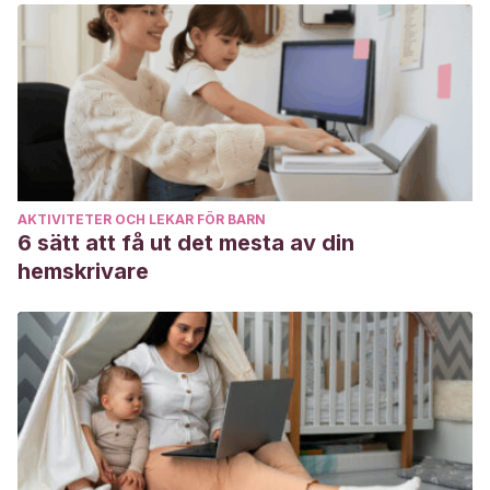
Educación Carrera de Cultura Física).
http://192.188.46.193/handle/123456789/12372
AKTIVITETER OCH LEKAR FÖR BARN
6 sätt att få ut det mesta av din
hemskrivare