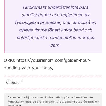
Hudkontakt underlättar inte bara
stabiliseringen och regleringen av
fysiologiska processer, utan är också en
gyllene timme för att knyta band och
naturligt stärka bandet mellan mor och
barn.
ORIG: https://youaremom.com/golden-hour-
bonding-with-your-baby/
Bibliografi
Samtliga citerade källor har granskats noggrant av vårt team
för att säkerställa deras kvalitet, tillförlitlighet, aktualitet och
Denna text erbjuds endast i informativt syfte och ersätter inte
konsultation med en professionell. Vid tveksamheter, rådfråga din
giltighet. Bibliografin för denna artikel ansågs vara tillförlitlig
specialist.