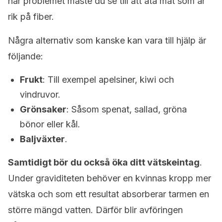
här problemet måste du se till att äta mat som är
rik på fiber.
Några alternativ som kanske kan vara till hjälp är
följande:
Frukt
: Till exempel apelsiner, kiwi och
vindruvor.
Grönsaker
: Såsom spenat, sallad, gröna
bönor eller kål.
Baljväxter
.
Samtidigt bör du också öka ditt vätskeintag
.
Under graviditeten behöver en kvinnas kropp mer
vätska och som ett resultat absorberar tarmen en
större mängd vatten. Därför blir avföringen