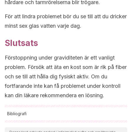
hårdare och tarmrörelserna blir trögare.
För att lindra problemet bör du se till att du dricker
minst sex glas vatten varje dag.
Slutsats
Förstoppning under graviditeten är ett vanligt
problem. Försök att äta en kost som är rik på fiber
och se till att hålla dig fysiskt aktiv. Om du
fortfarande inte kan få problemet under kontroll
kan din läkare rekommendera en lösning.
Bibliografi
Samtliga citerade källor har granskats noggrant av vårt team
för att säkerställa deras kvalitet, tillförlitlighet, aktualitet och