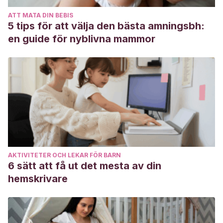
Pazyar N, Yaghoobi R, Bagherani N, Kazerouni A. A review
ATT MATA DIN BEBIS
of applications of tea tree oil in dermatology. Int J Dermatol.
5 tips för att välja den bästa amningsbh:
2013 Jul;52(7):784-90. doi: 10.1111/j.1365-4632.2012.05654.x.
en guide för nyblivna mammor
Epub 2012 Sep 24. PMID: 22998411.
AKTIVITETER OCH LEKAR FÖR BARN
6 sätt att få ut det mesta av din
hemskrivare