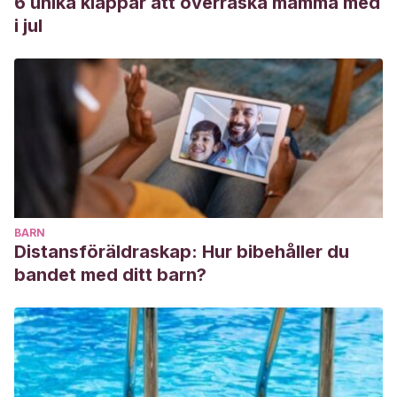
6 unika klappar att överraska mamma med
i jul
BARN
Distansföräldraskap: Hur bibehåller du
bandet med ditt barn?