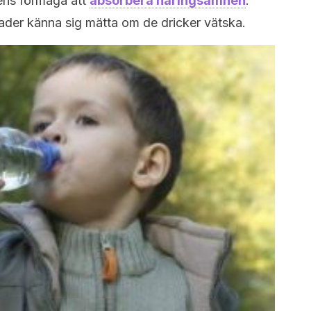
ens förmåga att
absorbera näringsämnen
.
der känna sig mätta om de dricker vätska.