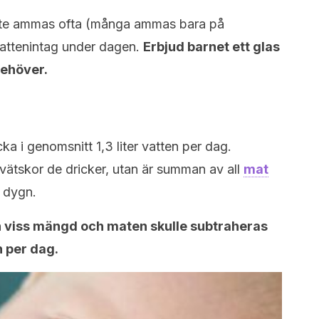
nte ammas ofta (många ammas bara på
vattenintag under dagen.
Erbjud barnet ett glas
behöver.
ka i genomsnitt 1,3 liter vatten per dag.
ätskor de dricker, utan är summan av all
mat
 dygn.
en viss mängd och maten skulle subtraheras
n per dag.