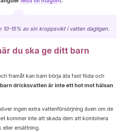
 mängder
leda till magont
.
 10-15% av sin kroppsvikt i vatten dagligen.
 när du ska ge ditt barn
ch framåt kan barn börja äta fast föda och
t barn dricksvatten är inte ett hot mot hälsan
ver ingen extra vattenförsörjning även om de
 det kommer inte att skada dem att kombinera
eller ersättning.