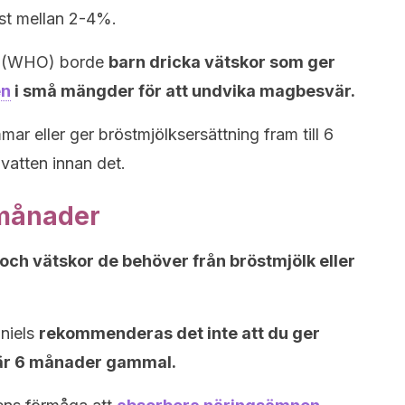
st mellan 2-4%.
en (WHO) borde
barn dricka vätskor som ger
en
i små mängder för att undvika magbesvär.
mar eller ger bröstmjölksersättning fram till 6
 vatten innan det.
 månader
och vätskor de behöver från bröstmjölk eller
aniels
rekommenderas det inte att du ger
an är 6 månader gammal.