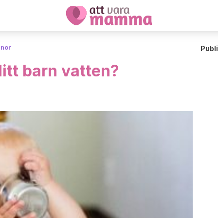
anor
Publ
itt barn vatten?