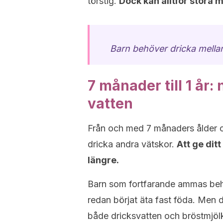
törstig.
Dock kan alltför stora
Barn behöver dricka mellan
7 månader till 1 år:
vatten
Från och med 7 månaders ålder o
dricka andra vätskor.
Att ge dit
längre.
Barn som fortfarande ammas behö
redan börjat äta fast föda. Men
både dricksvatten och bröstmjölk 