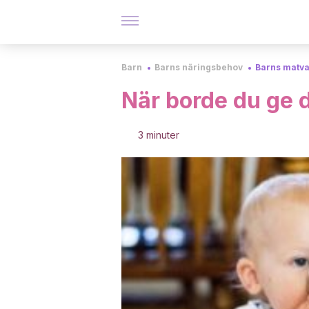
Barn
Barns näringsbehov
Barns matv
När borde du ge d
3 minuter