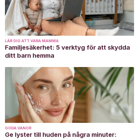
the clarification of follow-up formulas for children to 3-36
months as breastmilk substitutes. 2018.
LÄR DIG ATT VARA MAMMA
Familjesäkerhet: 5 verktyg för att skydda
ditt barn hemma
GODA VANOR
Ge lyster till huden på några minuter: