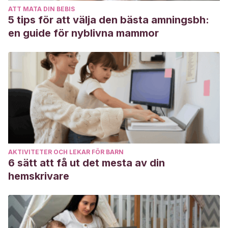
ATT MATA DIN BEBIS
estas.
An Pediatr Contin 2004;2(6):325-38.
5 tips för att välja den bästa amningsbh:
Fondo de las Naciones Unidas para la Infancia Reino Unido
en guide för nyblivna mammor
(UNICEF United Kingdom). The international code of
marketing of breastmilk substitutes.
G. Tamayo López, A. Sáenz de Urturi, M.R. Hernández
Sáez, C. Pedrón Giner, M.D. García Novo.
Fórmulas
infantiles especiales.
An Esp Pediatr 1997;47:455-465. [En
línea] Disponible en:
https://www.aeped.es/sites/default/files/anales/47-5-2.pdf
.
Medline Plus. Fórmulas para lactantes. Biblioteca Nacional
AKTIVITETER OCH LEKAR FÖR BARN
de Medicina de Estados Unidos. Mayo 2021.
6 sätt att få ut det mesta av din
Nuzzi G, Di Cicco ME, Peroni DG. Breastfeeding and
hemskrivare
Allergic Diseases: What’s New? Children (Basel). 2021 Apr
24;8(5):330. doi: 10.3390/children8050330. PMID:
33923294; PMCID: PMC8145659.
World Health Organization. Information note: Clarification on