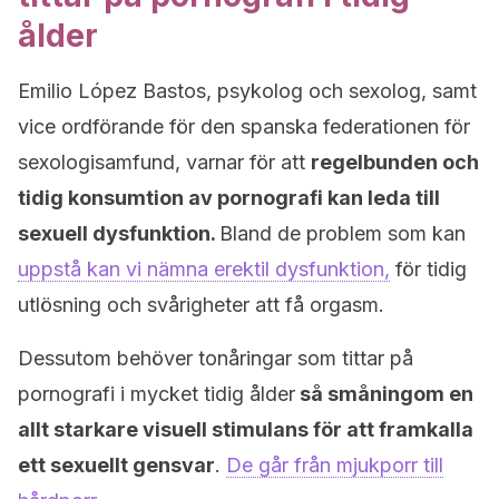
ålder
Emilio López Bastos, psykolog och sexolog, samt
vice ordförande för den spanska federationen för
sexologisamfund, varnar för att
regelbunden och
tidig konsumtion av pornografi kan leda till
sexuell dysfunktion.
Bland de problem som kan
uppstå kan vi nämna erektil dysfunktion,
för tidig
utlösning och svårigheter att få orgasm.
Dessutom behöver tonåringar som tittar på
pornografi i mycket tidig ålder
så småningom en
allt starkare visuell stimulans för att framkalla
ett sexuellt gensvar
.
De går från mjukporr till