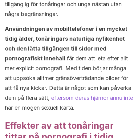
tillgänglig för tonåringar och unga nästan utan
några begränsningar.
Användningen av mobiltelefoner i en mycket
tidig ålder, tonåringars naturliga nyfikenhet
och den lätta tillgången till sidor med
pornografiskt innehåll
får dem att leta efter allt
mer explicit pornografi. Med tiden börjar många
att uppsöka alltmer gränsöverträdande bilder för
att få nya kickar. Detta är något som kan påverka
dem på flera sätt,
eftersom deras hjärnor ännu inte
har en mogen sexuell karta.
Effekter av att tonåringar
tittar på pornografi i tidig