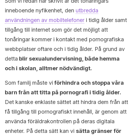
Som vi redan har skrivit är det tonåringars
inneboende nyfikenhet, den
utbredda
användningen av mobiltelefoner
i tidig ålder samt
tillgång till internet som gör det möjligt att
tonåringar kommer i kontakt med pornografiska
webbplatser oftare och i tidig ålder. På grund av
detta
blir sexualundervisning, både hemma
och i skolan, alltmer nödvändigt.
Som familj måste vi
förhindra och stoppa våra
barn från att titta på pornografi i tidig ålder.
Det kanske enklaste sättet att hindra dem från att
få tillgång till pornografiskt innehåll, är genom att
använda föräldrakontrollen på deras digitala
enheter. På detta sätt kan vi
sätta gränser för