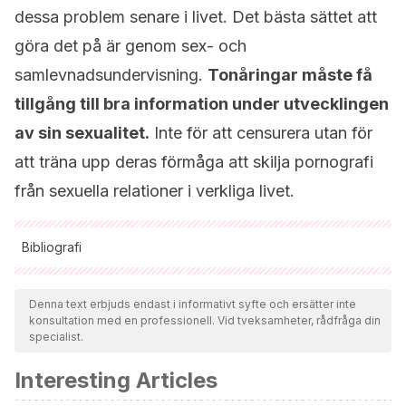
dessa problem senare i livet. Det bästa sättet att
göra det på är genom sex- och
samlevnadsundervisning.
Tonåringar måste få
tillgång till bra information under utvecklingen
av sin sexualitet.
Inte för att censurera utan för
att träna upp deras förmåga att skilja pornografi
från sexuella relationer i verkliga livet.
Bibliografi
Samtliga citerade källor har granskats noggrant av vårt team
för att säkerställa deras kvalitet, tillförlitlighet, aktualitet och
Denna text erbjuds endast i informativt syfte och ersätter inte
konsultation med en professionell. Vid tveksamheter, rådfråga din
giltighet. Bibliografin för denna artikel ansågs vara tillförlitlig
specialist.
och av akademisk eller vetenskaplig noggrannhet.
Interesting Articles
Tokumura, O.
(2015). Pornografía Online: Una nueva
adicción. Madrid, España: Editorial Voz de papel.