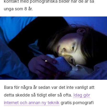
kontakt med pornografiska bilder när de är så
unga som 8 år.
Bara för några år sedan var det inte vanligt att
detta skedde så tidigt eller så ofta.
Idag gör
internet och annan ny teknik
gratis pornografi