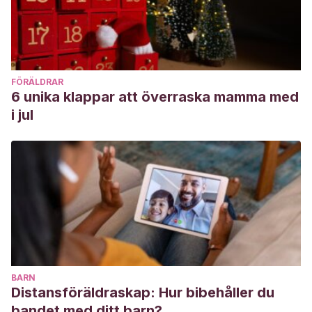
FÖRÄLDRAR
6 unika klappar att överraska mamma med
i jul
BARN
Distansföräldraskap: Hur bibehåller du
bandet med ditt barn?