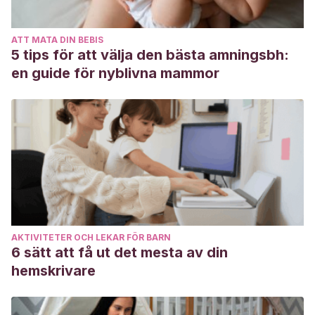
Sánchez Sánchez, M. J. (2019). Los masajes y el desarrollo
integral de los infantes de 0 a 12 meses de edad, año
ATT MATA DIN BEBIS
2018. Recuperado de
5 tips för att välja den bästa amningsbh:
https://dspace.unitru.edu.pe/handle/UNITRU/13788
en guide för nyblivna mammor
Zenz, G., & Wagner, E. (1996). Masaje Para Bebes y Niños
Pequeños (5.a ed.). Edaf Antillas.
AKTIVITETER OCH LEKAR FÖR BARN
6 sätt att få ut det mesta av din
hemskrivare