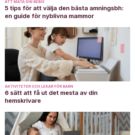
ATT MATA DIN BEBIS
Reyes-Cadena, A. (2018) Calzado en la edad pediátrica.
5 tips för att välja den bästa amningsbh:
Acta Pediátrica de México. Instituto Nacional de Pediatría.
en guide för nyblivna mammor
Disponible en: http://www.scielo.org.mx/scielo.php?
script=sci_arttext&pid=S0186-23912018000200202
AKTIVITETER OCH LEKAR FÖR BARN
6 sätt att få ut det mesta av din
hemskrivare