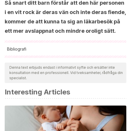
Så snart ditt barn förstår att den här personen
i en vit rock är deras vän och inte deras fiende,
kommer de att kunna ta sig an läkarbesök på
ett mer avslappnat och mindre oroligt sätt.
Bibliografi
Samtliga citerade källor har granskats noggrant av vårt team
för att säkerställa deras kvalitet, tillförlitlighet, aktualitet och
Denna text erbjuds endast i informativt syfte och ersätter inte
konsultation med en professionell. Vid tveksamheter, rådfråga din
giltighet. Bibliografin för denna artikel ansågs vara tillförlitlig
specialist.
och av akademisk eller vetenskaplig noggrannhet.
Interesting Articles
Pérez-Grande, M. D.
(2000). El miedo y sus trastornos en
la infancia. Prevención e intervención educativa.
Aula
,
12
.