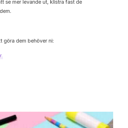
att se mer levande ut, klistra fast de
 dem.
 att göra dem behöver ni:
r.