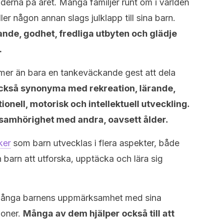
iderna på året. Många familjer runt om i världen
ller någon annan slags julklapp till sina barn.
nde, godhet, fredliga utbyten och glädje
.
 mer än bara en tankeväckande gest att dela
ckså synonyma med rekreation, lärande,
nell, motorisk och intellektuell utveckling.
ka samhörighet med andra, oavsett ålder.
ker
som barn utvecklas i flera aspekter, både
n barn att utforska, upptäcka och lära sig
tt fånga barnens uppmärksamhet med sina
ioner.
Många av dem hjälper också till att