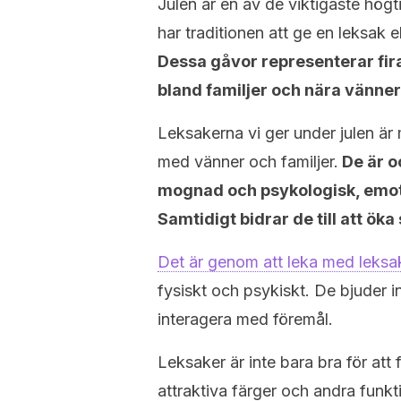
Julen är en av de viktigaste högt
har traditionen att ge en leksak e
Dessa gåvor representerar fira
bland familjer och nära vänner
Leksakerna vi ger under julen är
med vänner och familjer.
De är o
mognad och psykologisk, emotio
Samtidigt bidrar de till att ö
Det är genom att leka med leksa
fysiskt och psykiskt. De bjuder i
interagera med föremål.
Leksaker är inte bara bra för a
attraktiva färger och andra funkt