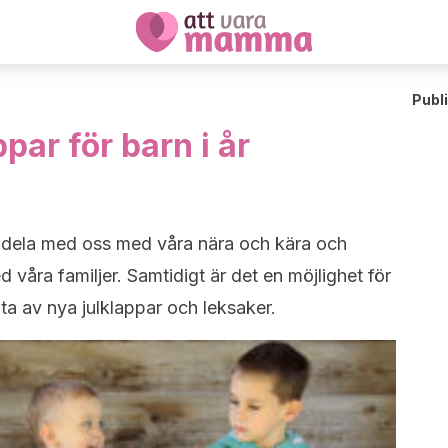
Publ
par för barn i år
tt dela med oss med våra nära och kära och
våra familjer. Samtidigt är det en möjlighet för
ta av nya julklappar och leksaker.