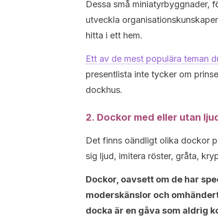
Dessa små miniatyrbyggnader, för
utveckla organisationskunskape
hitta i ett hem.
Ett av de mest populära teman du 
presentlista inte tycker om prinses
dockhus.
2. Dockor med eller utan lju
Det finns oändligt olika dockor 
sig ljud, imitera röster, gråta, kry
Dockor, oavsett om de har speci
moderskänslor och omhänderta
docka är en gåva som aldrig k