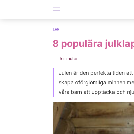
Lek
8 populära julklap
5 minuter
Julen är den perfekta tiden a
skapa oförglömliga minnen med 
våra barn att upptäcka och nju