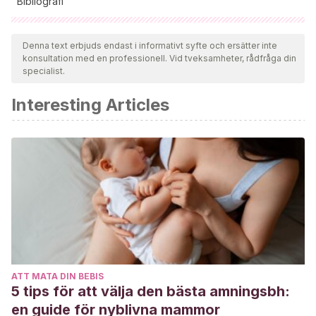
Bibliografi
Samtliga citerade källor har granskats noggrant av vårt team
för att säkerställa deras kvalitet, tillförlitlighet, aktualitet och
Denna text erbjuds endast i informativt syfte och ersätter inte
konsultation med en professionell. Vid tveksamheter, rådfråga din
giltighet. Bibliografin för denna artikel ansågs vara tillförlitlig
specialist.
och av akademisk eller vetenskaplig noggrannhet.
Interesting Articles
Goltzman D, Mannstadt M, Marcocci C. Physiology of the
Calcium-Parathyroid Hormone-Vitamin D Axis.
Front Horm
Res
. 2018;50:1-13. doi:10.1159/000486060
Sifakis S, Pharmakides G. Anemia in pregnancy.
Ann N Y
Acad Sci
. 2000;900:125-136. doi:10.1111/j.1749-
6632.2000.tb06223.x
ATT MATA DIN BEBIS
5 tips för att välja den bästa amningsbh:
en guide för nyblivna mammor