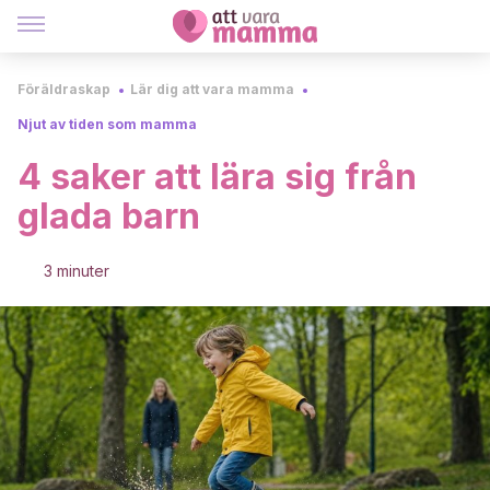
Föräldraskap
Lär dig att vara mamma
Njut av tiden som mamma
4 saker att lära sig från
glada barn
3 minuter