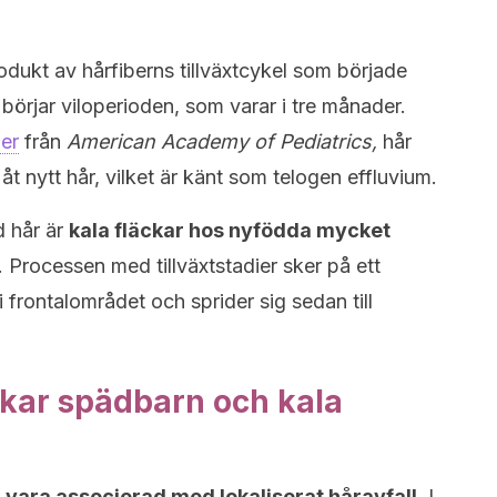
odukt av hårfiberns tillväxtcykel som började
 börjar viloperioden, som varar i tre månader.
ner
från
American Academy of Pediatrics,
hår
 åt nytt hår, vilket är känt som telogen effluvium.
d hår är
kala fläckar hos nyfödda mycket
 Processen med tillväxtstadier sker på ett
i frontalområdet och sprider sig sedan till
kar spädbarn och kala
 vara associerad med lokaliserat håravfall
. I