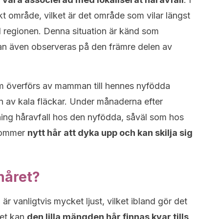
ikt område, vilket är det område som vilar längst
al regionen. Denna situation är känd som
kan även observeras på den främre delen av
om överförs av mamman till hennes nyfödda
en av kala fläckar. Under månaderna efter
ning håravfall hos den nyfödda, såväl som hos
 kommer
nytt hår att dyka upp och kan skilja sig
håret?
r vanligtvis mycket ljust, vilket ibland gör det
ket kan
den lilla mängden hår finnas kvar tills