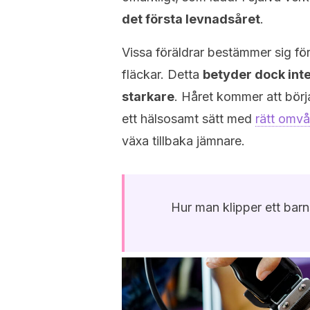
det första levnadsåret
.
Vissa föräldrar bestämmer sig för a
fläckar. Detta
betyder dock int
starkare
. Håret kommer att börj
ett hälsosamt sätt med
rätt omv
växa tillbaka jämnare.
Hur man klipper ett barn