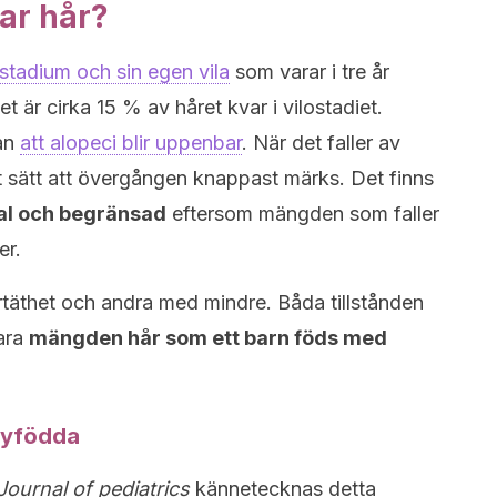
ar hår?
xtstadium och sin egen vila
som varar i tre år
t är cirka 15 % av håret kvar i vilostadiet.
an
att alopeci blir uppenbar
. När det faller av
nt sätt att övergången knappast märks. Det finns
okal och begränsad
eftersom mängden som faller
er.
täthet och andra med mindre. Båda tillstånden
ara
mängden hår som ett barn föds med
nyfödda
ournal of pediatrics
kännetecknas detta