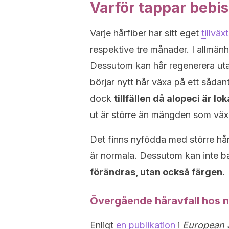
Varför tappar bebis
Varje hårfiber har sitt eget
tillvä
respektive tre månader. I allmänhe
Dessutom kan hår regenerera ut
börjar nytt hår växa på ett såda
dock
tillfällen då alopeci är l
ut är större än mängden som väx
Det finns nyfödda med större hår
är normala. Dessutom kan inte b
förändras, utan också färgen
.
Övergående håravfall hos 
Enligt
en publikation
i
European J