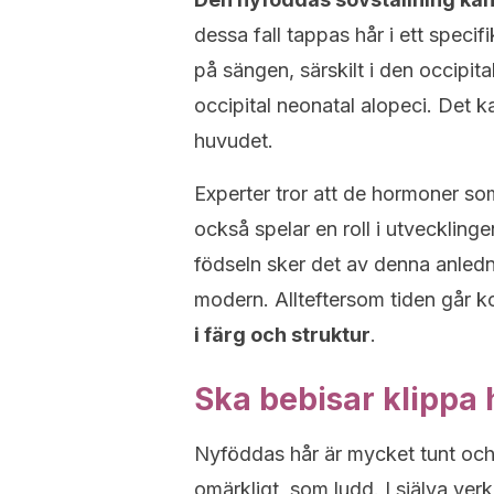
dessa fall tappas hår i ett specif
på sängen, särskilt i den occipit
occipital neonatal alopeci. Det 
huvudet.
Experter tror att de hormoner s
också spelar en roll i utveckling
födseln sker det av denna anled
modern. Allteftersom tiden går
i färg och struktur
.
Ska bebisar klippa 
Nyföddas hår är mycket tunt och ä
omärkligt, som ludd. I själva ver