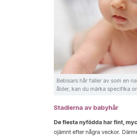
Bebisars hår faller av som en nat
ålder, kan du märka specifika o
Stadierna av babyhår
De flesta nyfödda har fint, my
ojämnt efter några veckor. Därm