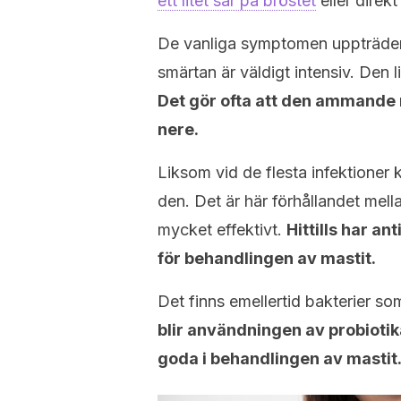
ett litet sår på bröstet
eller direk
De vanliga symptomen uppträder. 
smärtan är väldigt intensiv. Den 
Det gör ofta att den ammande
nere.
Liksom vid de flesta infektioner 
den. Det är här förhållandet mell
mycket effektivt.
Hittills har an
för behandlingen av mastit.
Det finns emellertid bakterier so
blir användningen av probiotik
goda i behandlingen av mastit