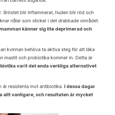
t från barnets sugande.
Bröstet blir inflammerat, huden blir röd och
liknar nålar som sticker i det drabbade området.
 mamman känner sig lite deprimerad och
kan kvinnan behöva ta aktiva steg för att läka
an mastit och probiotika kommer in. Detta är
tibiotika varit det enda verkliga alternativet
m är resistenta mot antibiotika.
I dessa dagar
a allt vanligare, och resultaten är mycket
.