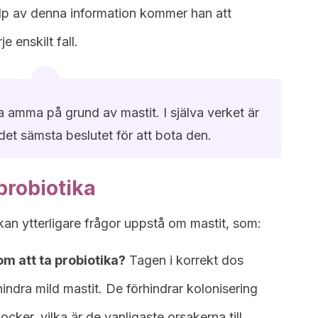
lp av denna information kommer han att
je enskilt fall.
ta amma på grund av mastit. I själva verket är
 det sämsta beslutet för att bota den.
probiotika
an ytterligare frågor uppstå om mastit, som:
m att ta probiotika?
Tagen i korrekt dos
indra mild mastit. De förhindrar kolonisering
cker, vilka är de vanligaste orsakerna till