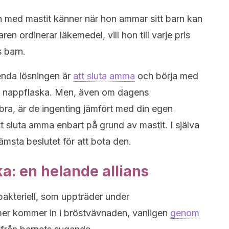
ed mastit känner när hon ammar sitt barn kan
aren ordinerar läkemedel, vill hon till varje pris
s barn.
 enda lösningen är
att sluta amma
och börja med
ed nappflaska. Men, även om dagens
bra, är de ingenting jämfört med din egen
tt sluta amma enbart på grund av mastit. I själva
sämsta beslutet för att bota den.
ka: en helande allians
 bakteriell, som uppträder under
er kommer in i bröstvävnaden, vanligen
genom