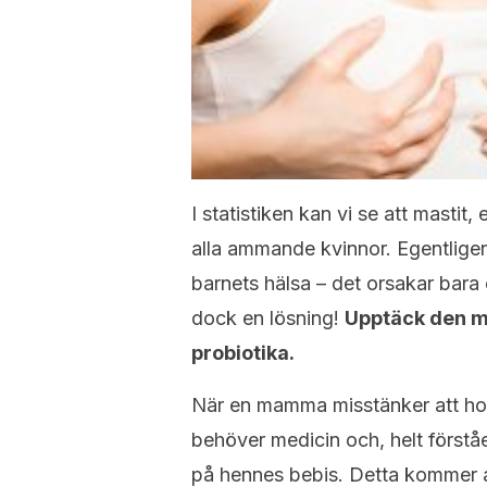
I statistiken kan vi se att mastit
alla ammande kvinnor. Egentligen 
barnets hälsa – det orsakar bar
dock en lösning!
Upptäck den my
probiotika.
När en mamma misstänker att hon
behöver medicin och, helt förstå
på hennes bebis. Detta kommer a