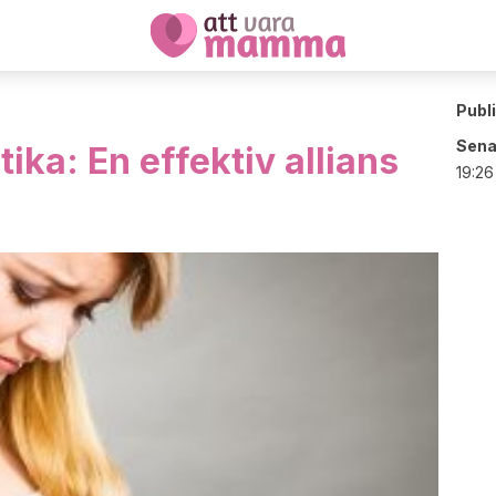
Publ
Sena
ika: En effektiv allians
19:26