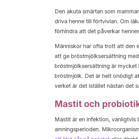
Den akuta smärtan som mamman m
driva henne till förtvivlan. Om läk
förhindra att det påverkar henne
Människor har ofta trott att den
att ge bröstmjölksersättning m
bröstmjölksersättning är mycket 
bröstmjölk. Det är helt onödigt a
verket är det istället nästan det 
Mastit och probioti
Mastit är en infektion, vanligtvis
amningsperioden. Mikroorganism