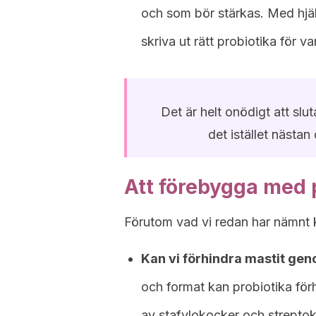
och som bör stärkas. Med hjä
skriva ut rätt probiotika för var
Det är helt onödigt att slu
det istället nästan
Att förebygga med 
Förutom vad vi redan har nämnt k
Kan vi förhindra mastit geno
och format kan probiotika förh
av stafylokocker och streptoko