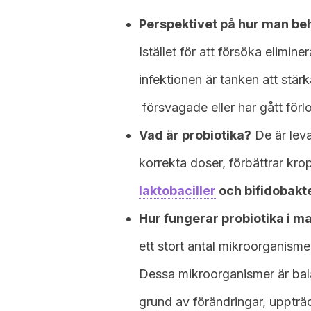
Perspektivet på hur man beh
Istället för att försöka elimi
infektionen är tanken att stär
försvagade eller har gått förl
Vad är probiotika?
De är lev
korrekta doser, förbättrar kr
laktobaciller
och bifidobakte
Hur fungerar probiotika i ma
ett stort antal mikroorganismer
Dessa mikroorganismer är bal
grund av förändringar, uppträd