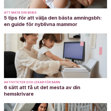
familiares como facilitadoras del proceso de desarrollo en el
niño y la niña.
AGO. USB Medellin-Colombia. V7, nº2,
ATT MATA DIN BEBIS
Pag.199-385.
5 tips för att välja den bästa amningsbh:
en guide för nyblivna mammor
AKTIVITETER OCH LEKAR FÖR BARN
6 sätt att få ut det mesta av din
hemskrivare