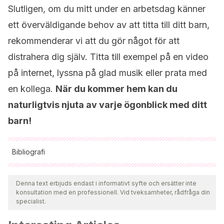
Slutligen, om du mitt under en arbetsdag känner
ett överväldigande behov av att titta till ditt barn,
rekommenderar vi att du gör något för att
distrahera dig själv. Titta till exempel på en video
på internet, lyssna på glad musik eller prata med
en kollega.
När du kommer hem kan du
naturligtvis njuta av varje ögonblick med ditt
barn!
Bibliografi
Samtliga citerade källor har granskats noggrant av vårt team
för att säkerställa deras kvalitet, tillförlitlighet, aktualitet och
Denna text erbjuds endast i informativt syfte och ersätter inte
konsultation med en professionell. Vid tveksamheter, rådfråga din
giltighet. Bibliografin för denna artikel ansågs vara tillförlitlig
specialist.
och av akademisk eller vetenskaplig noggrannhet.