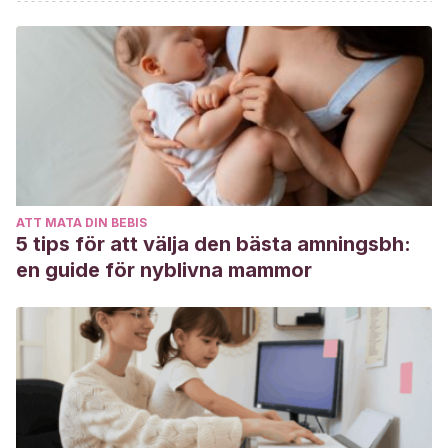
amor en la mujer. Recuperado de
https://lamenteesmaravillosa.com/dar-a-luz-acto-amor-
mujer/
B, M. (2019, 28 octubre). La influencia de los colores en los
estados emocionales. Recuperado de
https://lamenteesmaravillosa.com/la-influencia-de-los-
colores-en-los-estados-emocionales/
ATT MATA DIN BEBIS
5 tips för att välja den bästa amningsbh:
en guide för nyblivna mammor