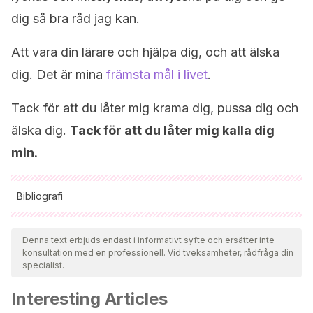
dig så bra råd jag kan.
Att vara din lärare och hjälpa dig, och att älska
dig. Det är mina
främsta mål i livet
.
Tack för att du låter mig krama dig, pussa dig och
älska dig.
Tack för att du låter mig kalla dig
min.
Bibliografi
Samtliga citerade källor har granskats noggrant av vårt team
för att säkerställa deras kvalitet, tillförlitlighet, aktualitet och
Denna text erbjuds endast i informativt syfte och ersätter inte
konsultation med en professionell. Vid tveksamheter, rådfråga din
giltighet. Bibliografin för denna artikel ansågs vara tillförlitlig
specialist.
och av akademisk eller vetenskaplig noggrannhet.
Interesting Articles
Sabater, V. (2019h, 26 agosto). Dar a luz: el mayor acto de