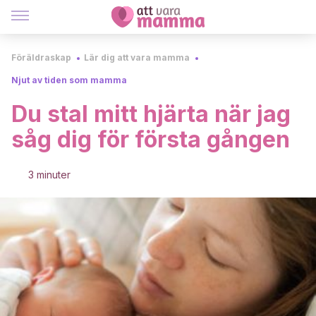
Föräldraskap
Lär dig att vara mamma
Njut av tiden som mamma
Du stal mitt hjärta när jag
såg dig för första gången
3 minuter