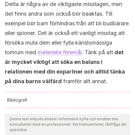
Detta är några av de viktigaste misstagen, men
det finns andra som också bör beaktas. Till
exempel bör barn förhindras från att bli budbärare
eller spioner. Det är också ett vanligt misstag att
försöka muta dem eller fylla känslomässiga
tomrum med
materiella föremål
. Tänk på att
det
är mycket viktigt att söka en balans i
relationen med din expartner och alltid tänka
på dina barns välfärd
framför allt annat.
Bibliografi
Samtliga citerade källor har granskats noggrant av vårt team
för att säkerställa deras kvalitet, tillförlitlighet, aktualitet och
Denna text erbjuds endast i informativt syfte och ersätter inte
konsultation med en professionell. Vid tveksamheter, rådfråga din
giltighet. Bibliografin för denna artikel ansågs vara tillförlitlig
specialist.
och av akademisk eller vetenskaplig noggrannhet.