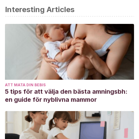
Interesting Articles
Bonnell, K., Little, K. (2019)
Padres Separados: Cómo Criar a
Los Hijos En La Separación Y El Divorcio.
Editorial: OCEANO
ATT MATA DIN BEBIS
5 tips för att välja den bästa amningsbh:
en guide för nyblivna mammor