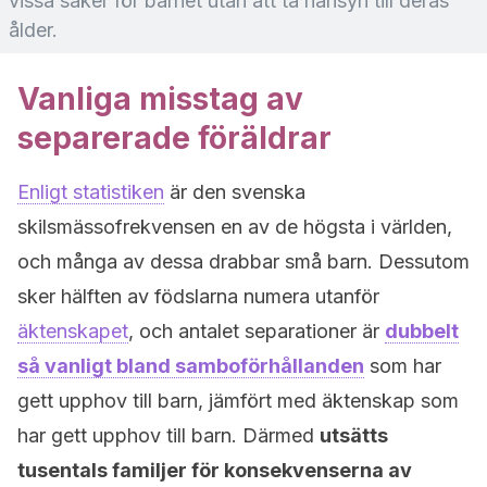
vissa saker för barnet utan att ta hänsyn till deras
ålder.
Vanliga misstag av
separerade föräldrar
Enligt statistiken
är den svenska
skilsmässofrekvensen en av de högsta i världen,
och många av dessa drabbar små barn. Dessutom
sker hälften av födslarna numera utanför
äktenskapet
, och antalet separationer är
dubbelt
så vanligt bland samboförhållanden
som har
gett upphov till barn, jämfört med äktenskap som
har gett upphov till barn. Därmed
utsätts
tusentals familjer för konsekvenserna av