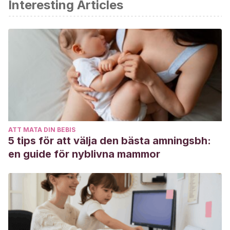
Interesting Articles
Gobierno de Aragón – AEPed. Cuídame: guía para madres
y padres. [Internet] Disponible en:
https://www.aeped.es/sites/default/files/3-
cuidame_esp.pdf
Comité editor EnFamilia – Academia Española de Pediatría.
Vajes seguros: sistema de retención infantil. EnFamilia –
AEP. [Internet] Última actualización Agosto 2021. Disponible
en: https://enfamilia.aeped.es/prevencion/nino-viaja-
seguro-sistemas-retencion-infantil
ATT MATA DIN BEBIS
Pajaro J. Viajar en avión y los oídos de su hijo. KidsHealth
5 tips för att välja den bästa amningsbh:
from Nemours. [Internet] Enero 2019. Disponible en:
en guide för nyblivna mammor
https://kidshealth.org/es/parents/flying-ears.html
Hocker J. ¿Son seguros los viajes aéreos para un bebé?
MayoClinic website. [Internet] Marzo 2020. Disponible en:
https://www.mayoclinic.org/es-es/healthy-lifestyle/infant-
and-toddler-health/expert-answers/air-travel-with-