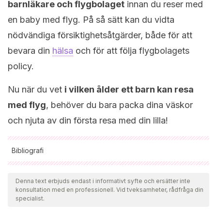
barnläkare och flygbolaget
innan du reser med
en baby med flyg. På så sätt kan du vidta
nödvändiga försiktighetsåtgärder, både för att
bevara din
hälsa
och för att följa flygbolagets
policy.
Nu när du vet
i vilken ålder ett barn kan resa
med flyg
, behöver du bara packa dina väskor
och njuta av din första resa med din lilla!
Bibliografi
Samtliga citerade källor har granskats noggrant av vårt team
för att säkerställa deras kvalitet, tillförlitlighet, aktualitet och
Denna text erbjuds endast i informativt syfte och ersätter inte
konsultation med en professionell. Vid tveksamheter, rådfråga din
giltighet. Bibliografin för denna artikel ansågs vara tillförlitlig
specialist.
och av akademisk eller vetenskaplig noggrannhet.