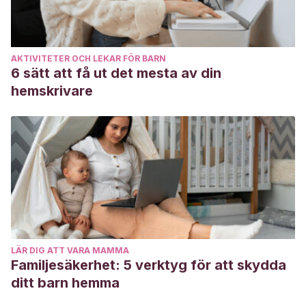
infant/faq-20058539
AKTIVITETER OCH LEKAR FÖR BARN
6 sätt att få ut det mesta av din
hemskrivare
LÄR DIG ATT VARA MAMMA
Familjesäkerhet: 5 verktyg för att skydda
ditt barn hemma