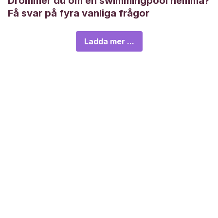
Drömmer du om en swimmingpool hemma?
Få svar på fyra vanliga frågor
Ladda mer ...