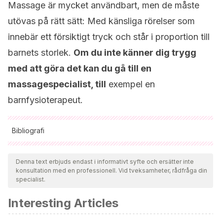
Massage är mycket användbart, men de måste
utövas på rätt sätt: Med känsliga rörelser som
innebär ett försiktigt tryck och står i proportion till
barnets storlek.
Om du inte känner dig trygg
med att göra det kan du gå till en
massagespecialist, till
exempel en
barnfysioterapeut.
Bibliografi
Samtliga citerade källor har granskats noggrant av vårt team
för att säkerställa deras kvalitet, tillförlitlighet, aktualitet och
Denna text erbjuds endast i informativt syfte och ersätter inte
konsultation med en professionell. Vid tveksamheter, rådfråga din
giltighet. Bibliografin för denna artikel ansågs vara tillförlitlig
specialist.
och av akademisk eller vetenskaplig noggrannhet.
Interesting Articles
Sommermeyer H, Krauss H, Chęcińska-Maciejewska Z,
Pszczola M, Piątek J. Infantile Colic-The Perspective of