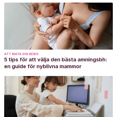
German and Polish Pediatricians in 2020. Int J Environ Res
Public Health. 2020;17(19):7011. Published 2020 Sep 25.
doi:10.3390/ijerph17197011. Disponible en:
https://www.ncbi.nlm.nih.gov/pmc/articles/PMC7579643/
Hernández Hernández A. ¿Qué hacemos con el cólico del
lactante? Pediatría Integral 2017, 21(17):20-21. Disponible
en: http://pehsu.org/wp/wp-
ATT MATA DIN BEBIS
content/uploads/31CongresoSEPEAP.pdf#page=20
5 tips för att välja den bästa amningsbh:
Castillo Ramírez, Marisol, and Katy Vargas Durán.
en guide för nyblivna mammor
Efectividad del masaje en el área abdominal para la
reducción de los cólicos del lactante. Enfermería Actual de
Costa Rica 32 (2017): 79-89. Disponible en:
https://www.scielo.sa.cr/scielo.php?pid=S1409-
45682017000100079&script=sci_abstract&tlng=es
Fustero Albero, Marta, and Ana Carmen Josefina Coarasa
Liron De Robles. Masaje abdominal en los cólicos del