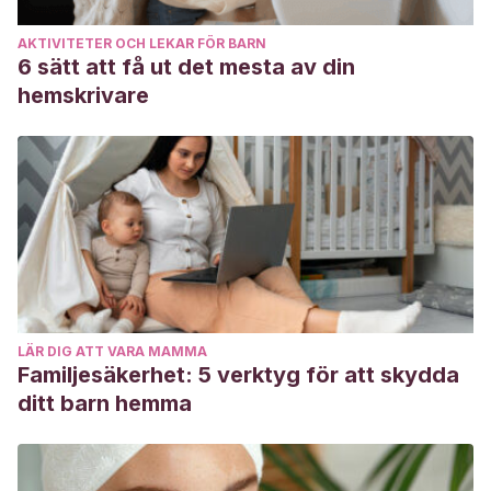
lactante: Estudio de resultados.
AKTIVITETER OCH LEKAR FÖR BARN
Villán Sáenz, Francisco. Tratamiento del cólico del lactante.
6 sätt att få ut det mesta av din
Terapia manual craneal. 2019.
hemskrivare
Santivañez Ayala, Yvanna Luz. INTERVENCIONES NO
FARMACOLÓGICAS EFICACES PARA EL ALIVIO DEL CÓLICO
DEL LACTANTE. 2018.
Navarro Cabrera, Candelaria Jacqueline. Eficacia de una
intervención educativa para fomentar el método madre
canguro en cólico del lactante. 2017.
Manteiga Urbón, Jose Luis. Eficacia de las técnicas
craneales de fisioterapia manual en el cólico del lactante:
LÄR DIG ATT VARA MAMMA
un proyecto de investigación. 2019.
Familjesäkerhet: 5 verktyg för att skydda
ditt barn hemma